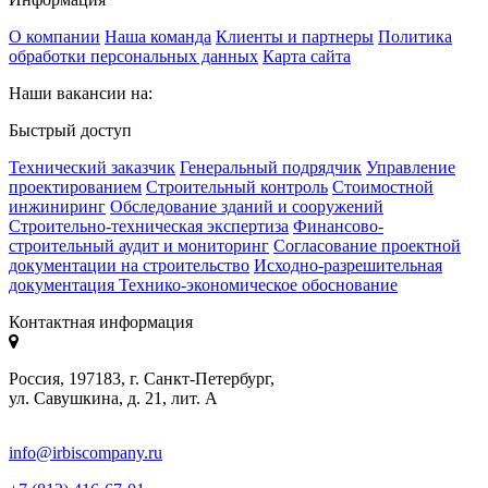
О компании
Наша команда
Клиенты и партнеры
Политика
обработки персональных данных
Карта сайта
Наши вакансии на:
Быстрый доступ
Технический заказчик
Генеральный подрядчик
Управление
проектированием
Строительный контроль
Стоимостной
инжиниринг
Обследование зданий и сооружений
Строительно-техническая экспертиза
Финансово-
строительный аудит и мониторинг
Согласование проектной
документации на строительство
Исходно-разрешительная
документация
Технико-экономическое обоснование
Контактная информация
Россия, 197183, г. Санкт-Петербург,
ул. Савушкина, д. 21, лит. А
info@irbiscompany.ru