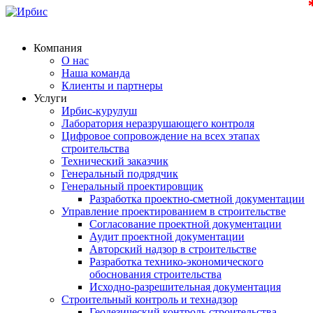
Компания
О нас
Наша команда
Клиенты и партнеры
Услуги
Ирбис-курулуш
Лаборатория неразрушающего контроля
Цифровое сопровождение на всех этапах
строительства
Технический заказчик
Генеральный подрядчик
Генеральный проектировщик
Разработка проектно-сметной документации
Управление проектированием в строительстве
Согласование проектной документации
Аудит проектной документации
Авторский надзор в строительстве
Разработка технико-экономического
обоснования строительства
Исходно-разрешительная документация
Строительный контроль и технадзор
Геодезический контроль строительства