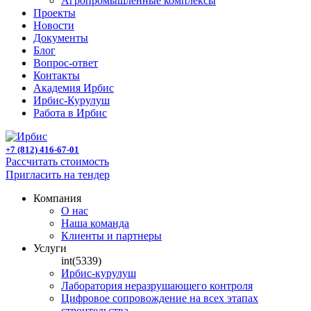
Агропромышленные комплексы
Проекты
Новости
Документы
Блог
Вопрос-ответ
Контакты
Академия Ирбис
Ирбис-Курулуш
Работа в Ирбис
+7 (812) 416-67-01
Рассчитать стоимость
Пригласить на тендер
Компания
О нас
Наша команда
Клиенты и партнеры
Услуги
int(5339)
Ирбис-курулуш
Лаборатория неразрушающего контроля
Цифровое сопровождение на всех этапах
строительства