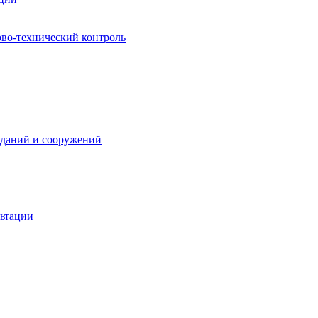
ово-технический контроль
зданий и сооружений
льтации