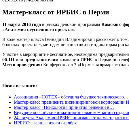
Мастер-класс от ИРБИС в Перми
11 марта 2016 года
в рамках деловой программы
Камского фо
«Анатомия неуспешного проекта»
.
В ходе мастер-класса Геннадий Владимирович расскажет о том,
больных проектов», методам диагностики и индикаторам риска
Участие в мероприятие бесплатное, необходима предварительн
06-111
или п
редставителям
компании
ИРИС
в Перми по теле
Место проведения:
Конференц-зал 3 «Пермская ярмарка» (пави
Похожие записи:
Ассоциация «НОТЕХ» обсудила будущее технического…
Мастер-класс президента инжиниринговой корпорации
Мастер-класс «Психология принятия решений в…
Ведущие российские инжиниринговые компании созда
24 августа Академия ИРБИС приглашает на мастер-клас
ИРБИС: главные итоги октября