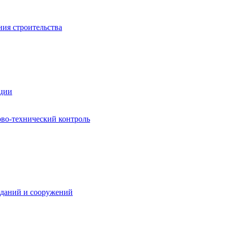
ния строительства
ации
ово-технический контроль
зданий и сооружений