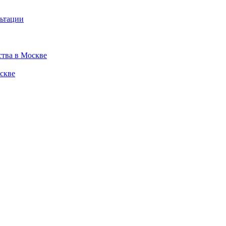
льтации
ства в Москве
скве