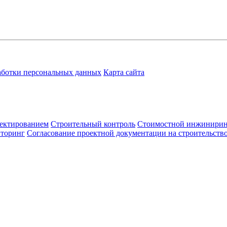
аботки персональных данных
Карта сайта
ектированием
Строительный контроль
Стоимостной инжинири
иторинг
Согласование проектной документации на строительств