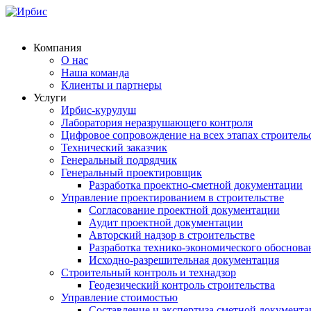
Компания
О нас
Наша команда
Клиенты и партнеры
Услуги
Ирбис-курулуш
Лаборатория неразрушающего контроля
Цифровое сопровождение на всех этапах строитель
Технический заказчик
Генеральный подрядчик
Генеральный проектировщик
Разработка проектно-сметной документации
Управление проектированием в строительстве
Согласование проектной документации
Аудит проектной документации
Авторский надзор в строительстве
Разработка технико-экономического обоснова
Исходно-разрешительная документация
Строительный контроль и технадзор
Геодезический контроль строительства
Управление стоимостью
Составление и экспертиза сметной документ