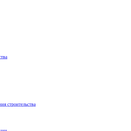
ства
ния строительства
ации