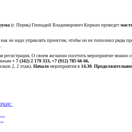
рума
(г. Пермь) Геннадий Владимирович Киркин проведет
маст
 как не надо управлять проектом, чтобы он не пополнил ряды п
.
ая регистрация. О своем желании посетить мероприятие можно 
фонам
+ 7 (342) 2 179 333, +7 (912) 785 66 66.
льон 2, 2 этаж).
Начало
мероприятия в
14.30
.
Продолжительно
 ИРБИС
ли…
с…