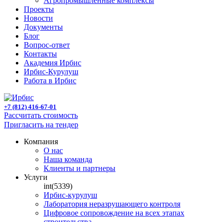
Агропромышленные комплексы
Проекты
Новости
Документы
Блог
Вопрос-ответ
Контакты
Академия Ирбис
Ирбис-Курулуш
Работа в Ирбис
+7 (812) 416-67-01
Рассчитать стоимость
Пригласить на тендер
Компания
О нас
Наша команда
Клиенты и партнеры
Услуги
int(5339)
Ирбис-курулуш
Лаборатория неразрушающего контроля
Цифровое сопровождение на всех этапах
строительства