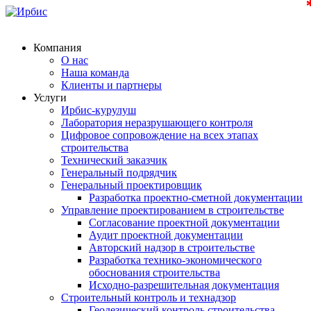
Компания
О нас
Наша команда
Клиенты и партнеры
Услуги
Ирбис-курулуш
Лаборатория неразрушающего контроля
Цифровое сопровождение на всех этапах
строительства
Технический заказчик
Генеральный подрядчик
Генеральный проектировщик
Разработка проектно-сметной документации
Управление проектированием в строительстве
Согласование проектной документации
Аудит проектной документации
Авторский надзор в строительстве
Разработка технико-экономического
обоснования строительства
Исходно-разрешительная документация
Строительный контроль и технадзор
Геодезический контроль строительства