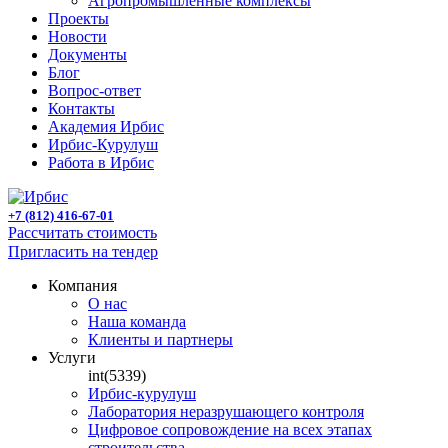
Агропромышленные комплексы
Проекты
Новости
Документы
Блог
Вопрос-ответ
Контакты
Академия Ирбис
Ирбис-Курулуш
Работа в Ирбис
+7 (812) 416-67-01
Рассчитать стоимость
Пригласить на тендер
Компания
О нас
Наша команда
Клиенты и партнеры
Услуги
int(5339)
Ирбис-курулуш
Лаборатория неразрушающего контроля
Цифровое сопровождение на всех этапах
строительства