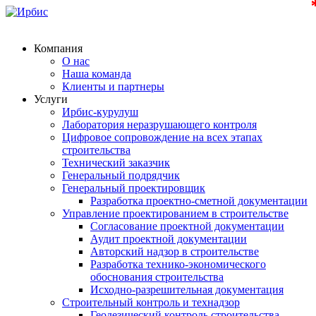
Компания
О нас
Наша команда
Клиенты и партнеры
Услуги
Ирбис-курулуш
Лаборатория неразрушающего контроля
Цифровое сопровождение на всех этапах
строительства
Технический заказчик
Генеральный подрядчик
Генеральный проектировщик
Разработка проектно-сметной документации
Управление проектированием в строительстве
Согласование проектной документации
Аудит проектной документации
Авторский надзор в строительстве
Разработка технико-экономического
обоснования строительства
Исходно-разрешительная документация
Строительный контроль и технадзор
Геодезический контроль строительства