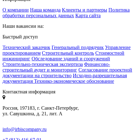
О компании
Наша команда
Клиенты и партнеры
Политика
обработки персональных данных
Карта сайта
Наши вакансии на:
Быстрый доступ
Технический заказчик
Генеральный подрядчик
Управление
проектированием
Строительный контроль
Стоимостной
инжиниринг
Обследование зданий и сооружений
Строительно-техническая экспертиза
Финансово-
строительный аудит и мониторинг
Согласование проектной
документации на строительство
Исходно-разрешительная
документация
Технико-экономическое обоснование
Контактная информация
Россия, 197183, г. Санкт-Петербург,
ул. Савушкина, д. 21, лит. А
info@irbiscompany.ru
+7 (812) 416-67-01