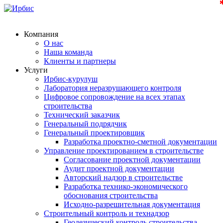
Компания
О нас
Наша команда
Клиенты и партнеры
Услуги
Ирбис-курулуш
Лаборатория неразрушающего контроля
Цифровое сопровождение на всех этапах
строительства
Технический заказчик
Генеральный подрядчик
Генеральный проектировщик
Разработка проектно-сметной документации
Управление проектированием в строительстве
Согласование проектной документации
Аудит проектной документации
Авторский надзор в строительстве
Разработка технико-экономического
обоснования строительства
Исходно-разрешительная документация
Строительный контроль и технадзор
Геодезический контроль строительства