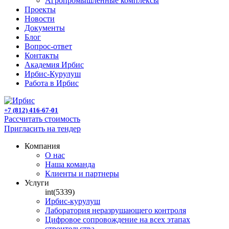
Агропромышленные комплексы
Проекты
Новости
Документы
Блог
Вопрос-ответ
Контакты
Академия Ирбис
Ирбис-Курулуш
Работа в Ирбис
+7 (812) 416-67-01
Рассчитать стоимость
Пригласить на тендер
Компания
О нас
Наша команда
Клиенты и партнеры
Услуги
int(5339)
Ирбис-курулуш
Лаборатория неразрушающего контроля
Цифровое сопровождение на всех этапах
строительства