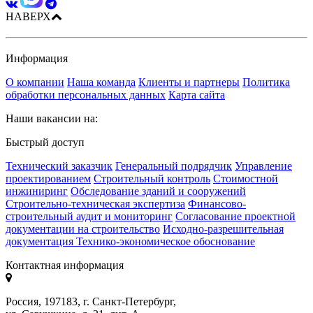
НАВЕРХ
Информация
О компании
Наша команда
Клиенты и партнеры
Политика
обработки персональных данных
Карта сайта
Наши вакансии на:
Быстрый доступ
Технический заказчик
Генеральный подрядчик
Управление
проектированием
Строительный контроль
Стоимостной
инжиниринг
Обследование зданий и сооружений
Строительно-техническая экспертиза
Финансово-
строительный аудит и мониторинг
Согласование проектной
документации на строительство
Исходно-разрешительная
документация
Технико-экономическое обоснование
Контактная информация
Россия, 197183, г. Санкт-Петербург,