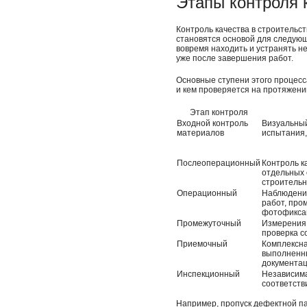
Этапы контроля 
Контроль качества в строительс
становятся основой для следующ
вовремя находить и устранять н
уже после завершения работ.
Основные ступени этого процесса
и кем проверяется на протяжении
Этап контроля
Входной контроль
Визуальны
материалов
испытания,
Послеоперационный
Контроль к
отдельных 
строительн
Операционный
Наблюдени
работ, про
фотофикса
Промежуточный
Измерения 
проверка с
Приемочный
Комплексна
выполненн
документац
Инспекционный
Независима
соответств
Например, пропуск дефектной п