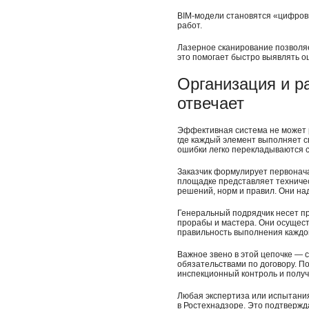
BIM-модели становятся «цифровы
работ.
Лазерное сканирование позволяе
это помогает быстро выявлять о
Организация и ра
отвечает
Эффективная система не может 
где каждый элемент выполняет св
ошибки легко перекладываются с
Заказчик формулирует первонача
площадке представляет техничес
решений, норм и правил. Они на
Генеральный подрядчик несет пр
прорабы и мастера. Они осущес
правильность выполнения каждо
Важное звено в этой цепочке — с
обязательствами по договору. П
инспекционный контроль и получ
Любая экспертиза или испытани
в Ростехнадзоре. Это подтвержда