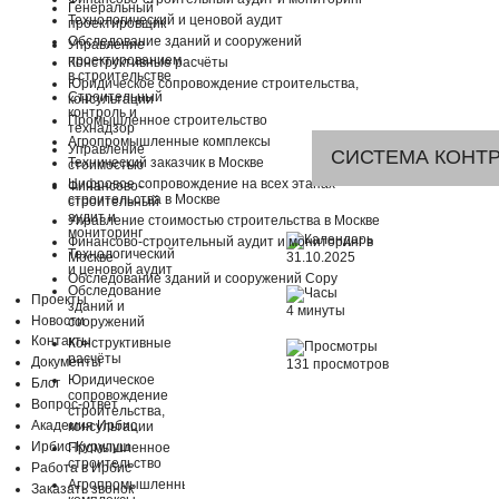
Генеральный
Технологический и ценовой аудит
проектировщик
Обследование зданий и сооружений
Управление
проектированием
Конструктивные расчёты
в строительстве
Юридическое сопровождение строительства,
Строительный
консультации
контроль и
Промышленное строительство
технадзор
Агропромышленные комплексы
Управление
СИСТЕМА КОНТР
Технический заказчик в Москве
стоимостью
Цифровое сопровождение на всех этапах
Финансово-
строительства в Москве
строительный
аудит и
Управление стоимостью строительства в Москве
мониторинг
Финансово-строительный аудит и мониторинг в
Технологический
31.10.2025
Москве
и ценовой аудит
Обследование зданий и сооружений Copy
Обследование
Проекты
зданий и
4
минуты
Новости
сооружений
Контакты
Конструктивные
расчёты
Документы
131 просмотров
Юридическое
Блог
сопровождение
Вопрос-ответ
строительства,
Академия Ирбис
консультации
Ирбис-Курулуш
Промышленное
строительство
Работа в Ирбис
Агропромышленные
Заказать звонок