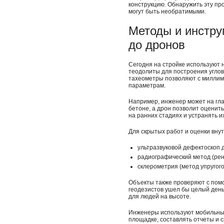
конструкцию. Обнаружить эту пр
могут быть необратимыми.
Методы и инстру
до дронов
Сегодня на стройке используют 
теодолиты для построения угло
тахеометры позволяют с миллим
параметрам.
Например, инженер может на гла
бетоне, а дрон позволит оценит
на ранних стадиях и устранять 
Для скрытых работ и оценки вн
ультразвуковой дефектоскоп д
радиографический метод (рен
склерометрия (метод упругог
Объекты также проверяют с помо
геодезистов ушел бы целый день
для людей на высоте.
Инженеры используют мобильные
площадке, составлять отчеты и с