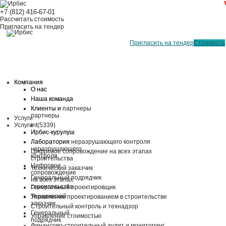
+7 (812) 416-67-01
Рассчитать стоимость
Пригласить на тендер
Пригласить на тендер
Стоимость
Компания
Компания
О нас
О нас
Наша команда
Наша команда
Клиенты и
Клиенты и партнеры
партнеры
Услуги
Услуги
int(5339)
Ирбис-курулуш
Ирбис-курулуш
Лаборатория
Лаборатория неразрушающего контроля
неразрушающего
Цифровое сопровождение на всех этапах
контроля
строительства
Цифровое
Технический заказчик
сопровождение
Генеральный подрядчик
на всех этапах
строительства
Генеральный проектировщик
Технический
Управление проектированием в строительстве
заказчик
Строительный контроль и технадзор
Генеральный
Управление стоимостью
подрядчик
Финансово-строительный аудит и мониторинг