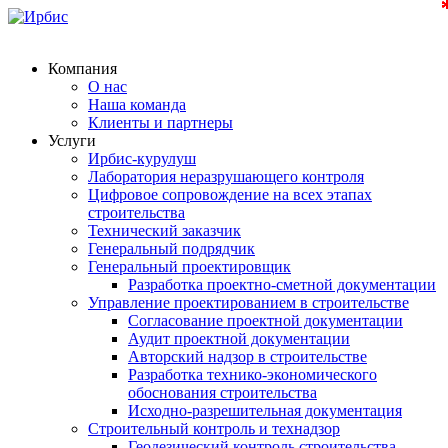
Компания
О нас
Наша команда
Клиенты и партнеры
Услуги
Ирбис-курулуш
Лаборатория неразрушающего контроля
Цифровое сопровождение на всех этапах
строительства
Технический заказчик
Генеральный подрядчик
Генеральный проектировщик
Разработка проектно-сметной документации
Управление проектированием в строительстве
Согласование проектной документации
Аудит проектной документации
Авторский надзор в строительстве
Разработка технико-экономического
обоснования строительства
Исходно-разрешительная документация
Строительный контроль и технадзор
Геодезический контроль строительства