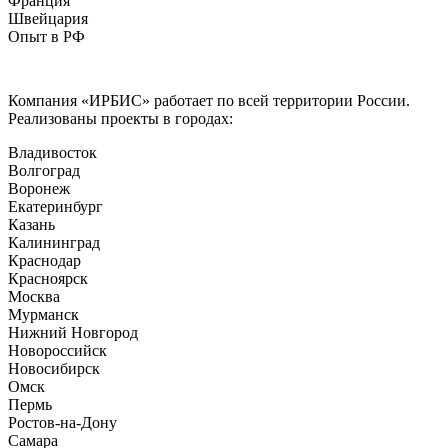
Франция
мониторинга технического состояния» может
Швейцария
быть: нормативным, работоспособным,
Опыт в РФ
ограниченно-работоспособным или аварийным.
Информация о техническом состоянии объекта
позволит:
Компания «ИРБИС» работает по всей территории России.
избежать угрозы жизни и здоровью людей,
Реализованы проекты в городах:
порчи материального имущества
не нарушить требования нормативно-
Владивосток
технических документов
Волгоград
вовремя устранить факторы, ухудшающие
Воронеж
техническое состояние (чем раньше, тем
Екатеринбург
менее затратно)
Казань
Калининград
Краснодар
Красноярск
Москва
Мурманск
Нижний Новгород
Новороссийск
Новосибирск
Омск
Пермь
Ростов-на-Дону
Самара