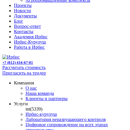
Агропромышленные комплексы
Проекты
Новости
Документы
Блог
Вопрос-ответ
Контакты
Академия Ирбис
Ирбис-Курулуш
Работа в Ирбис
+7 (812) 416-67-01
Рассчитать стоимость
Пригласить на тендер
Компания
О нас
Наша команда
Клиенты и партнеры
Услуги
int(5339)
Ирбис-курулуш
Лаборатория неразрушающего контроля
Цифровое сопровождение на всех этапах
строительства