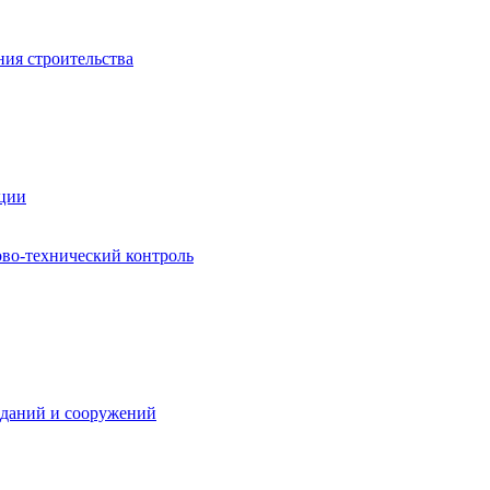
ния строительства
ации
ово-технический контроль
зданий и сооружений