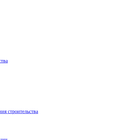
ства
ния строительства
ации