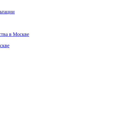
льтации
ства в Москве
скве