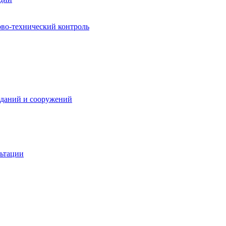
ово-технический контроль
зданий и сооружений
льтации