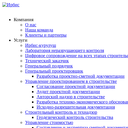
Компания
О нас
Наша команда
Клиенты и партнеры
Услуги
Ирбис-курулуш
Лаборатория неразрушающего контроля
Цифровое сопровождение на всех этапах строитель
Технический заказчик
Генеральный подрядчик
Генеральный проектировщик
Разработка проектно-сметной документации
Управление проектированием в строительстве
Согласование проектной документации
Аудит проектной документации
Авторский надзор в строительстве
Разработка технико-экономического обоснова
Исходно-разрешительная документация
Строительный контроль и технадзор
Геодезический контроль строительства
Управление стоимостью
Составление и экспертиза сметной документ