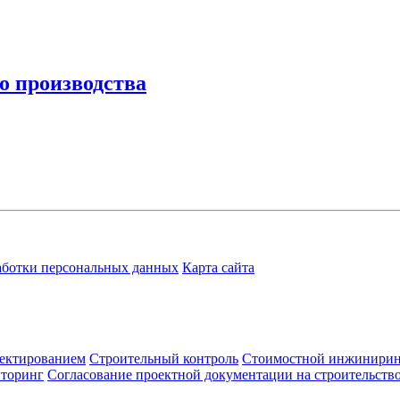
о производства
аботки персональных данных
Карта сайта
ектированием
Строительный контроль
Стоимостной инжинири
иторинг
Согласование проектной документации на строительств