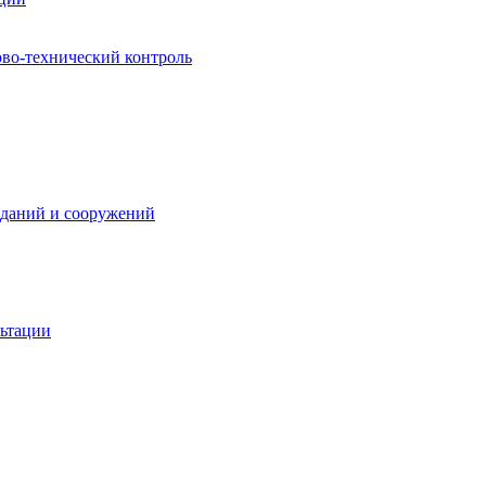
ово-технический контроль
зданий и сооружений
льтации