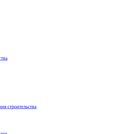
ства
ния строительства
ации