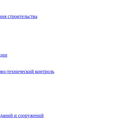
ния строительства
ации
ово-технический контроль
зданий и сооружений