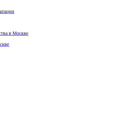
льтации
ства в Москве
скве