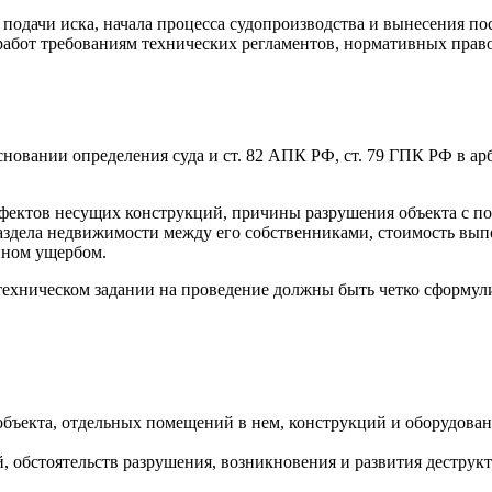
 подачи иска, начала процесса судопроизводства и вынесения по
абот требованиям технических регламентов, нормативных право
сновании определения суда и ст. 82 АПК РФ, ст. 79 ГПК РФ в а
фектов несущих конструкций, причины разрушения объекта с по
раздела недвижимости между его собственниками, стоимость вы
пном ущербом.
техническом задании на проведение должны быть четко сформули
объекта, отдельных помещений в нем, конструкций и оборудова
й, обстоятельств разрушения, возникновения и развития деструк