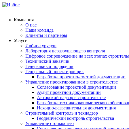
Компания
О нас
Наша команда
Клиенты и партнеры
Услуги
Ирбис-курулуш
Лаборатория неразрушающего контроля
Цифровое сопровождение на всех этапах строитель
Технический заказчик
Генеральный подрядчик
Генеральный проектировщик
Разработка проектно-сметной документации
Управление проектированием в строительстве
Согласование проектной документации
Аудит проектной документации
Авторский надзор в строительстве
Разработка технико-экономического обоснова
Исходно-разрешительная документация
Строительный контроль и технадзор
Геодезический контроль строительства
Управление стоимостью
Составление и экспертиза сметной документ