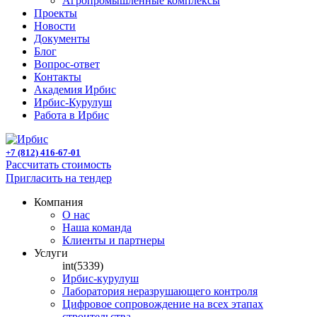
Агропромышленные комплексы
Проекты
Новости
Документы
Блог
Вопрос-ответ
Контакты
Академия Ирбис
Ирбис-Курулуш
Работа в Ирбис
+7 (812) 416-67-01
Рассчитать стоимость
Пригласить на тендер
Компания
О нас
Наша команда
Клиенты и партнеры
Услуги
int(5339)
Ирбис-курулуш
Лаборатория неразрушающего контроля
Цифровое сопровождение на всех этапах
строительства