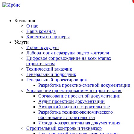
Компания
О нас
Наша команда
Клиенты и партнеры
Услуги
Ирбис-курулуш
Лаборатория неразрушающего контроля
Цифровое сопровождение на всех этапах
строительства
Технический заказчик
Генеральный подрядчик
Генеральный проектировщик
Разработка проектно-сметной документации
Управление проектированием в строительстве
Согласование проектной документации
Аудит проектной документации
Авторский надзор в строительстве
Разработка технико-экономического
обоснования строительства
Исходно-разрешительная документация
Строительный контроль и технадзор
Геодезический контроль строительства