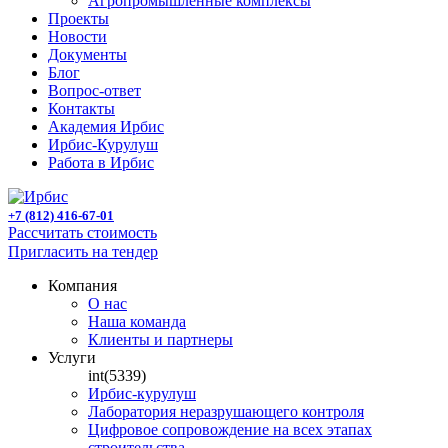
Агропромышленные комплексы
Проекты
Новости
Документы
Блог
Вопрос-ответ
Контакты
Академия Ирбис
Ирбис-Курулуш
Работа в Ирбис
+7 (812) 416-67-01
Рассчитать стоимость
Пригласить на тендер
Компания
О нас
Наша команда
Клиенты и партнеры
Услуги
int(5339)
Ирбис-курулуш
Лаборатория неразрушающего контроля
Цифровое сопровождение на всех этапах
строительства