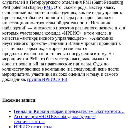
слушателей в Петербургского отделения PMI (Saint-Petersburg
PMI potential chapter)
PMI
. Это, своего рода, мастер-класс,
основанный на опыте и наблюдениях, как не надо управлять
проектом, чтобы не пополнить ряды разочаровавшихся в
инвестиционно-строительной деятельности. Источник
наблюдений — множество проектов различного назначения, в
которых участвовала команда «ИРБИС», в том числе, в
качестве «антикризисного управляющего». «Анатомию
неуспешного проекта» Геннадий Владимирович проводит в
различных форматах, которые различаются
продолжительностью и степенью погружения в тему. На
мероприятии PMI это был мастер-класс, максимально
ориентированный на практические примеры. Судя по
количеству звонков в компанию (на следующий день после
мероприятия), участники высоко оценили и тему, и самого
докладчика.
группа ИРБИС в FB
Похожие записи:
Геннадий Киркин избран председателем Экспертного…
Ассоциация «НОТЕХ» обсудила будущее
технического…
ИРБИС: итоги года