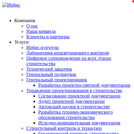
Компания
О нас
Наша команда
Клиенты и партнеры
Услуги
Ирбис-курулуш
Лаборатория неразрушающего контроля
Цифровое сопровождение на всех этапах
строительства
Технический заказчик
Генеральный подрядчик
Генеральный проектировщик
Разработка проектно-сметной документации
Управление проектированием в строительстве
Согласование проектной документации
Аудит проектной документации
Авторский надзор в строительстве
Разработка технико-экономического
обоснования строительства
Исходно-разрешительная документация
Строительный контроль и технадзор
Геодезический контроль строительства