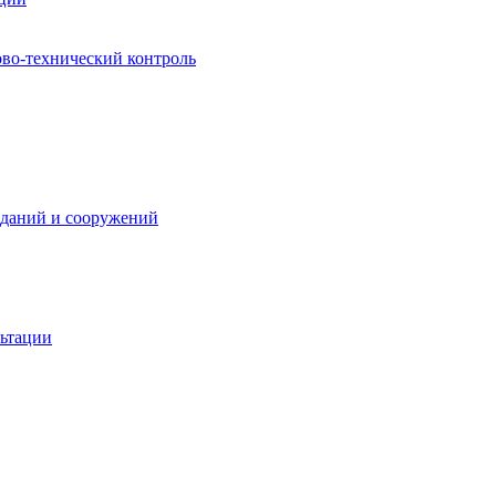
ово-технический контроль
зданий и сооружений
льтации