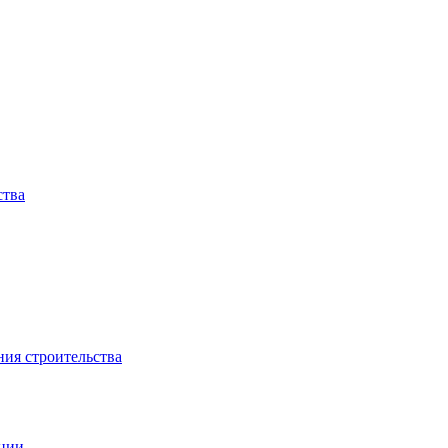
ства
ния строительства
ации