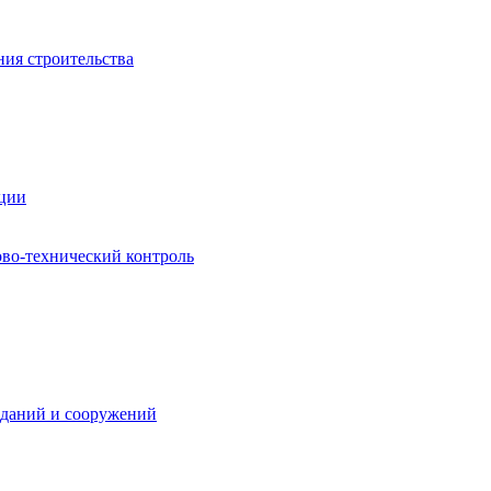
ния строительства
ации
ово-технический контроль
зданий и сооружений