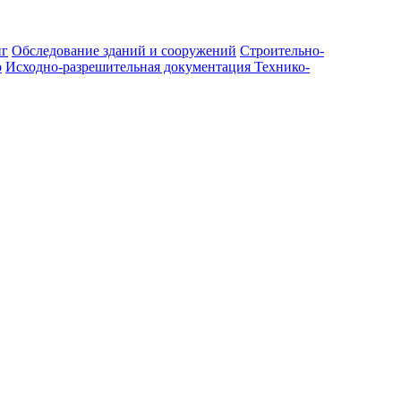
нг
Обследование зданий и сооружений
Строительно-
о
Исходно-разрешительная документация
Технико-