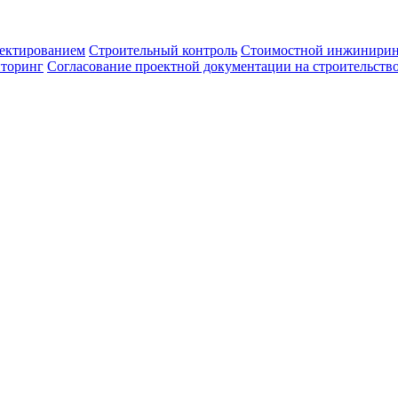
ектированием
Строительный контроль
Стоимостной инжинири
иторинг
Согласование проектной документации на строительств