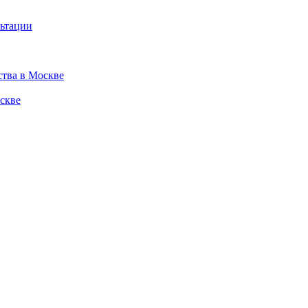
льтации
ства в Москве
скве