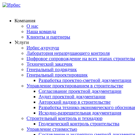
Компания
О нас
Наша команда
Клиенты и партнеры
Услуги
Ирбис-курулуш
Лаборатория неразрушающего контроля
Цифровое сопровождение на всех этапах строитель
Технический заказчик
Генеральный подрядчик
Генеральный проектировщик
Разработка проектно-сметной документации
Управление проектированием в строительстве
Согласование проектной документации
Аудит проектной документации
Авторский надзор в строительстве
Разработка технико-экономического обоснова
Исходно-разрешительная документация
Строительный контроль и технадзор
Геодезический контроль строительства
Управление стоимостью
Составление и экспертиза сметной документ