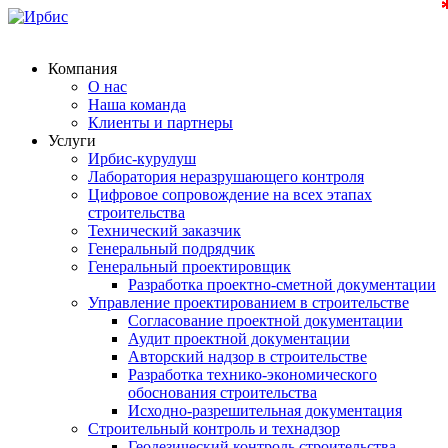
Компания
О нас
Наша команда
Клиенты и партнеры
Услуги
Ирбис-курулуш
Лаборатория неразрушающего контроля
Цифровое сопровождение на всех этапах
строительства
Технический заказчик
Генеральный подрядчик
Генеральный проектировщик
Разработка проектно-сметной документации
Управление проектированием в строительстве
Согласование проектной документации
Аудит проектной документации
Авторский надзор в строительстве
Разработка технико-экономического
обоснования строительства
Исходно-разрешительная документация
Строительный контроль и технадзор
Геодезический контроль строительства