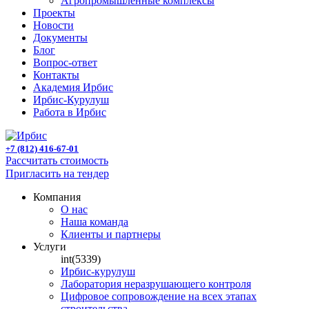
Агропромышленные комплексы
Проекты
Новости
Документы
Блог
Вопрос-ответ
Контакты
Академия Ирбис
Ирбис-Курулуш
Работа в Ирбис
+7 (812) 416-67-01
Рассчитать стоимость
Пригласить на тендер
Компания
О нас
Наша команда
Клиенты и партнеры
Услуги
int(5339)
Ирбис-курулуш
Лаборатория неразрушающего контроля
Цифровое сопровождение на всех этапах
строительства