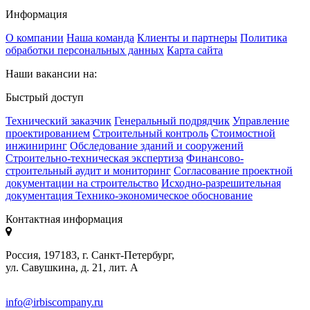
Информация
О компании
Наша команда
Клиенты и партнеры
Политика
обработки персональных данных
Карта сайта
Наши вакансии на:
Быстрый доступ
Технический заказчик
Генеральный подрядчик
Управление
проектированием
Строительный контроль
Стоимостной
инжиниринг
Обследование зданий и сооружений
Строительно-техническая экспертиза
Финансово-
строительный аудит и мониторинг
Согласование проектной
документации на строительство
Исходно-разрешительная
документация
Технико-экономическое обоснование
Контактная информация
Россия, 197183, г. Санкт-Петербург,
ул. Савушкина, д. 21, лит. А
info@irbiscompany.ru