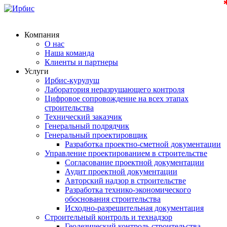
Компания
О нас
Наша команда
Клиенты и партнеры
Услуги
Ирбис-курулуш
Лаборатория неразрушающего контроля
Цифровое сопровождение на всех этапах
строительства
Технический заказчик
Генеральный подрядчик
Генеральный проектировщик
Разработка проектно-сметной документации
Управление проектированием в строительстве
Согласование проектной документации
Аудит проектной документации
Авторский надзор в строительстве
Разработка технико-экономического
обоснования строительства
Исходно-разрешительная документация
Строительный контроль и технадзор
Геодезический контроль строительства