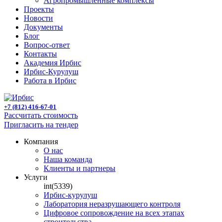
Агропромышленные комплексы
Проекты
Новости
Документы
Блог
Вопрос-ответ
Контакты
Академия Ирбис
Ирбис-Курулуш
Работа в Ирбис
+7 (812) 416-67-01
Рассчитать стоимость
Пригласить на тендер
Компания
О нас
Наша команда
Клиенты и партнеры
Услуги
int(5339)
Ирбис-курулуш
Лаборатория неразрушающего контроля
Цифровое сопровождение на всех этапах
строительства