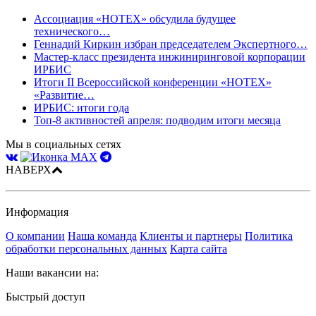
Ассоциация «НОТЕХ» обсудила будущее
технического…
Геннадий Киркин избран председателем Экспертного…
Мастер-класс президента инжиниринговой корпорации
ИРБИС
Итоги II Всероссийской конференции «НОТЕХ»
«Развитие…
ИРБИС: итоги года
Топ-8 активностей апреля: подводим итоги месяца
Мы в социальных сетях
НАВЕРХ
Информация
О компании
Наша команда
Клиенты и партнеры
Политика
обработки персональных данных
Карта сайта
Наши вакансии на:
Быстрый доступ