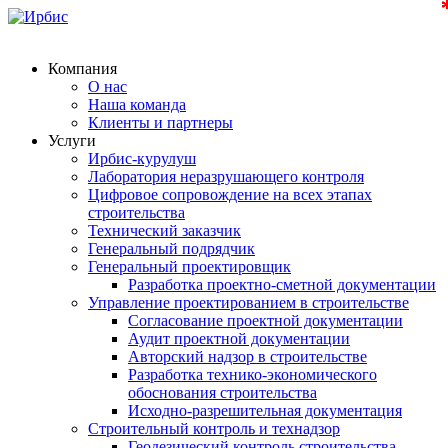
Компания
О нас
Наша команда
Клиенты и партнеры
Услуги
Ирбис-курулуш
Лаборатория неразрушающего контроля
Цифровое сопровождение на всех этапах
строительства
Технический заказчик
Генеральный подрядчик
Генеральный проектировщик
Разработка проектно-сметной документации
Управление проектированием в строительстве
Согласование проектной документации
Аудит проектной документации
Авторский надзор в строительстве
Разработка технико-экономического
обоснования строительства
Исходно-разрешительная документация
Строительный контроль и технадзор
Геодезический контроль строительства