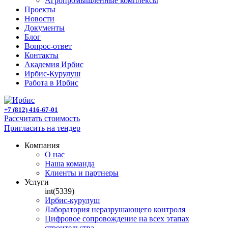
Агропромышленные комплексы
Проекты
Новости
Документы
Блог
Вопрос-ответ
Контакты
Академия Ирбис
Ирбис-Курулуш
Работа в Ирбис
+7 (812) 416-67-01
Рассчитать стоимость
Пригласить на тендер
Компания
О нас
Наша команда
Клиенты и партнеры
Услуги
int(5339)
Ирбис-курулуш
Лаборатория неразрушающего контроля
Цифровое сопровождение на всех этапах
строительства