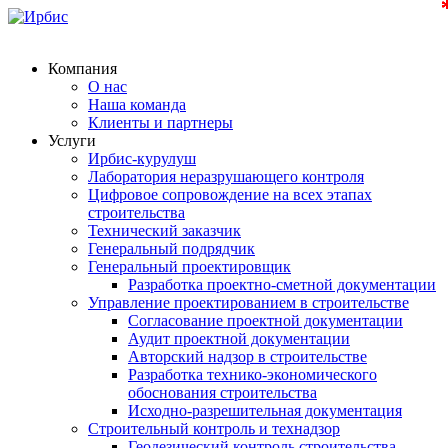
Компания
О нас
Наша команда
Клиенты и партнеры
Услуги
Ирбис-курулуш
Лаборатория неразрушающего контроля
Цифровое сопровождение на всех этапах
строительства
Технический заказчик
Генеральный подрядчик
Генеральный проектировщик
Разработка проектно-сметной документации
Управление проектированием в строительстве
Согласование проектной документации
Аудит проектной документации
Авторский надзор в строительстве
Разработка технико-экономического
обоснования строительства
Исходно-разрешительная документация
Строительный контроль и технадзор
Геодезический контроль строительства