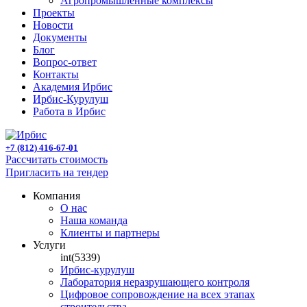
Агропромышленные комплексы
Проекты
Новости
Документы
Блог
Вопрос-ответ
Контакты
Академия Ирбис
Ирбис-Курулуш
Работа в Ирбис
+7 (812) 416-67-01
Рассчитать стоимость
Пригласить на тендер
Компания
О нас
Наша команда
Клиенты и партнеры
Услуги
int(5339)
Ирбис-курулуш
Лаборатория неразрушающего контроля
Цифровое сопровождение на всех этапах
строительства