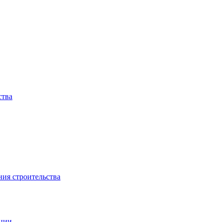
ства
ния строительства
ации