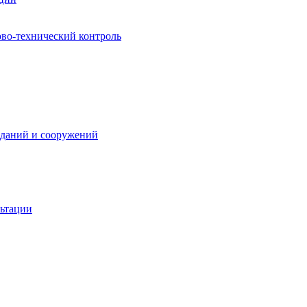
ово-технический контроль
зданий и сооружений
льтации