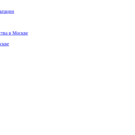
льтации
ства в Москве
скве