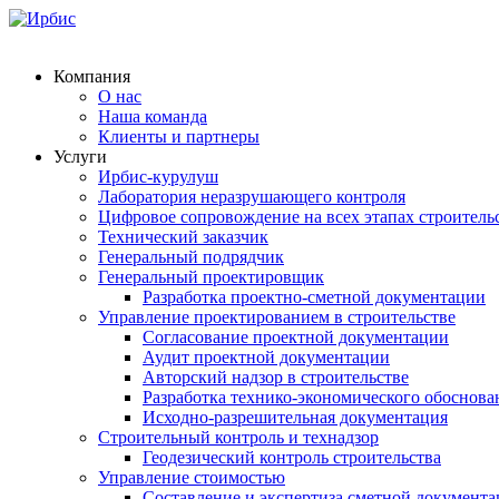
Компания
О нас
Наша команда
Клиенты и партнеры
Услуги
Ирбис-курулуш
Лаборатория неразрушающего контроля
Цифровое сопровождение на всех этапах строитель
Технический заказчик
Генеральный подрядчик
Генеральный проектировщик
Разработка проектно-сметной документации
Управление проектированием в строительстве
Согласование проектной документации
Аудит проектной документации
Авторский надзор в строительстве
Разработка технико-экономического обоснова
Исходно-разрешительная документация
Строительный контроль и технадзор
Геодезический контроль строительства
Управление стоимостью
Составление и экспертиза сметной документ