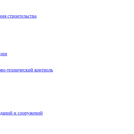
ния строительства
ации
ово-технический контроль
зданий и сооружений