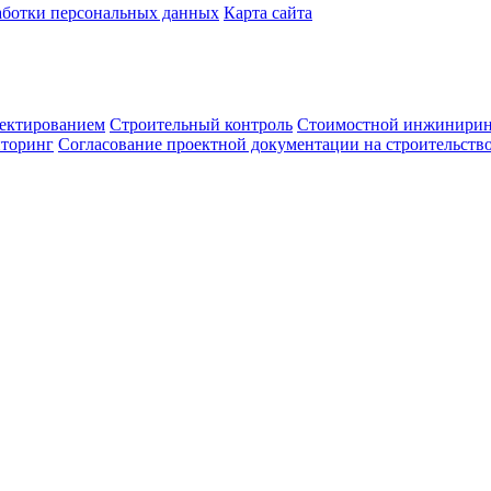
аботки персональных данных
Карта сайта
ектированием
Строительный контроль
Стоимостной инжинири
иторинг
Согласование проектной документации на строительств