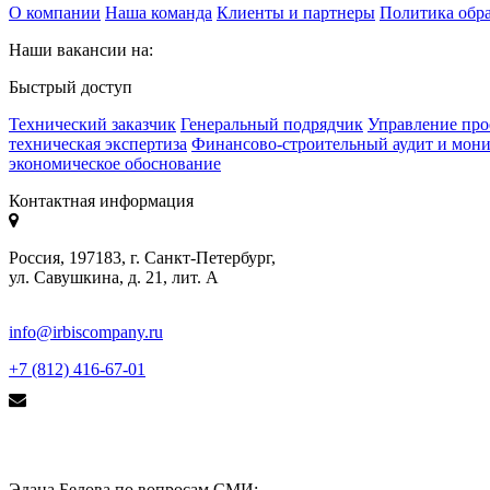
О компании
Наша команда
Клиенты и партнеры
Политика обр
Наши вакансии на:
Быстрый доступ
Технический заказчик
Генеральный подрядчик
Управление про
техническая экспертиза
Финансово-строительный аудит и мон
экономическое обоснование
Контактная информация
Россия, 197183, г. Санкт-Петербург,
ул. Савушкина, д. 21, лит. А
info@irbiscompany.ru
+7 (812) 416-67-01
Эдана Белова по вопросам СМИ: