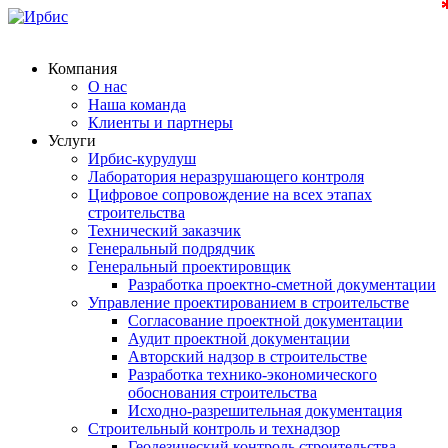
Компания
О нас
Наша команда
Клиенты и партнеры
Услуги
Ирбис-курулуш
Лаборатория неразрушающего контроля
Цифровое сопровождение на всех этапах
строительства
Технический заказчик
Генеральный подрядчик
Генеральный проектировщик
Разработка проектно-сметной документации
Управление проектированием в строительстве
Согласование проектной документации
Аудит проектной документации
Авторский надзор в строительстве
Разработка технико-экономического
обоснования строительства
Исходно-разрешительная документация
Строительный контроль и технадзор
Геодезический контроль строительства