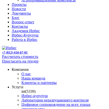
Агропромышленные комплексы
Проекты
Новости
Документы
Блог
Вопрос-ответ
Контакты
Академия Ирбис
Ирбис-Курулуш
Работа в Ирбис
+7 (812) 416-67-01
Рассчитать стоимость
Пригласить на тендер
Компания
О нас
Наша команда
Клиенты и партнеры
Услуги
int(5339)
Ирбис-курулуш
Лаборатория неразрушающего контроля
Цифровое сопровождение на всех этапах
строительства