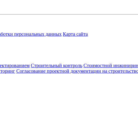
аботки персональных данных
Карта сайта
ектированием
Строительный контроль
Стоимостной инжинири
иторинг
Согласование проектной документации на строительств