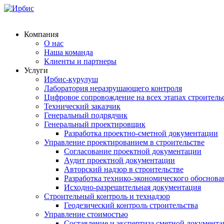
Компания
О нас
Наша команда
Клиенты и партнеры
Услуги
Ирбис-курулуш
Лаборатория неразрушающего контроля
Цифровое сопровождение на всех этапах строитель
Технический заказчик
Генеральный подрядчик
Генеральный проектировщик
Разработка проектно-сметной документации
Управление проектированием в строительстве
Согласование проектной документации
Аудит проектной документации
Авторский надзор в строительстве
Разработка технико-экономического обоснова
Исходно-разрешительная документация
Строительный контроль и технадзор
Геодезический контроль строительства
Управление стоимостью
Составление и экспертиза сметной документ