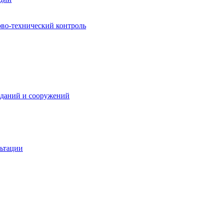
ово-технический контроль
зданий и сооружений
льтации