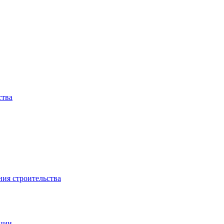
ства
ния строительства
ации