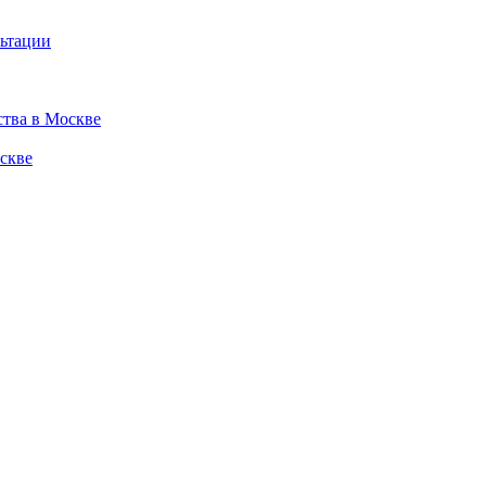
льтации
ства в Москве
скве