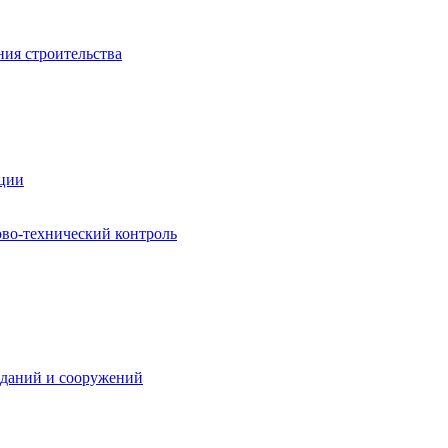
ния строительства
ации
ово-технический контроль
зданий и сооружений