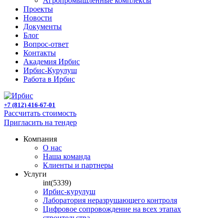
Агропромышленные комплексы
Проекты
Новости
Документы
Блог
Вопрос-ответ
Контакты
Академия Ирбис
Ирбис-Курулуш
Работа в Ирбис
+7 (812) 416-67-01
Рассчитать стоимость
Пригласить на тендер
Компания
О нас
Наша команда
Клиенты и партнеры
Услуги
int(5339)
Ирбис-курулуш
Лаборатория неразрушающего контроля
Цифровое сопровождение на всех этапах
строительства