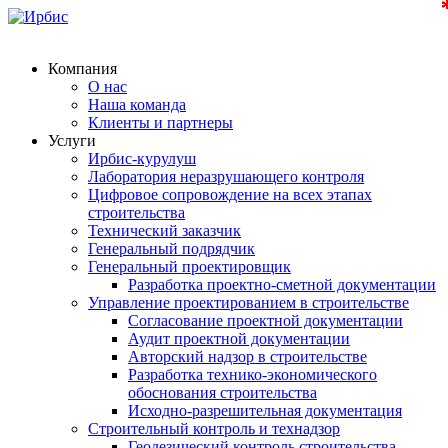
Компания
О нас
Наша команда
Клиенты и партнеры
Услуги
Ирбис-курулуш
Лаборатория неразрушающего контроля
Цифровое сопровождение на всех этапах
строительства
Технический заказчик
Генеральный подрядчик
Генеральный проектировщик
Разработка проектно-сметной документации
Управление проектированием в строительстве
Согласование проектной документации
Аудит проектной документации
Авторский надзор в строительстве
Разработка технико-экономического
обоснования строительства
Исходно-разрешительная документация
Строительный контроль и технадзор
Геодезический контроль строительства