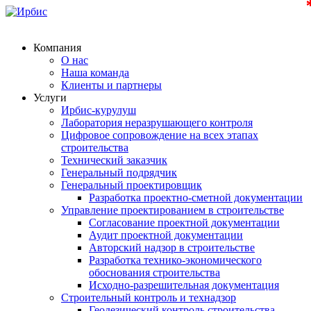
Компания
О нас
Наша команда
Клиенты и партнеры
Услуги
Ирбис-курулуш
Лаборатория неразрушающего контроля
Цифровое сопровождение на всех этапах
строительства
Технический заказчик
Генеральный подрядчик
Генеральный проектировщик
Разработка проектно-сметной документации
Управление проектированием в строительстве
Согласование проектной документации
Аудит проектной документации
Авторский надзор в строительстве
Разработка технико-экономического
обоснования строительства
Исходно-разрешительная документация
Строительный контроль и технадзор
Геодезический контроль строительства