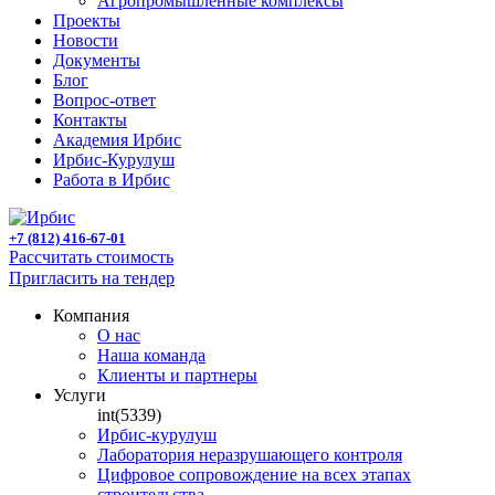
Агропромышленные комплексы
Проекты
Новости
Документы
Блог
Вопрос-ответ
Контакты
Академия Ирбис
Ирбис-Курулуш
Работа в Ирбис
+7 (812) 416-67-01
Рассчитать стоимость
Пригласить на тендер
Компания
О нас
Наша команда
Клиенты и партнеры
Услуги
int(5339)
Ирбис-курулуш
Лаборатория неразрушающего контроля
Цифровое сопровождение на всех этапах
строительства