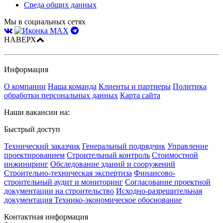
Среда общих данных
Мы в социальных сетях
НАВЕРХ
Информация
О компании
Наша команда
Клиенты и партнеры
Политика
обработки персональных данных
Карта сайта
Наши вакансии на:
Быстрый доступ
Технический заказчик
Генеральный подрядчик
Управление
проектированием
Строительный контроль
Стоимостной
инжиниринг
Обследование зданий и сооружений
Строительно-техническая экспертиза
Финансово-
строительный аудит и мониторинг
Согласование проектной
документации на строительство
Исходно-разрешительная
документация
Технико-экономическое обоснование
Контактная информация