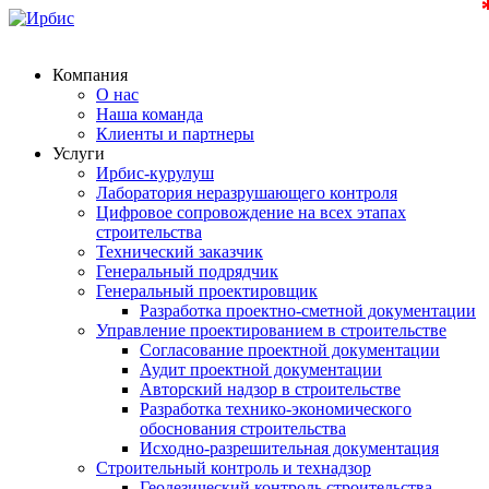
Компания
О нас
Наша команда
Клиенты и партнеры
Услуги
Ирбис-курулуш
Лаборатория неразрушающего контроля
Цифровое сопровождение на всех этапах
строительства
Технический заказчик
Генеральный подрядчик
Генеральный проектировщик
Разработка проектно-сметной документации
Управление проектированием в строительстве
Согласование проектной документации
Аудит проектной документации
Авторский надзор в строительстве
Разработка технико-экономического
обоснования строительства
Исходно-разрешительная документация
Строительный контроль и технадзор
Геодезический контроль строительства