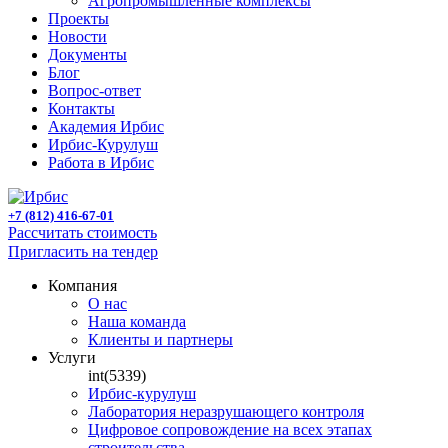
Агропромышленные комплексы
Проекты
Новости
Документы
Блог
Вопрос-ответ
Контакты
Академия Ирбис
Ирбис-Курулуш
Работа в Ирбис
+7 (812) 416-67-01
Рассчитать стоимость
Пригласить на тендер
Компания
О нас
Наша команда
Клиенты и партнеры
Услуги
int(5339)
Ирбис-курулуш
Лаборатория неразрушающего контроля
Цифровое сопровождение на всех этапах
строительства