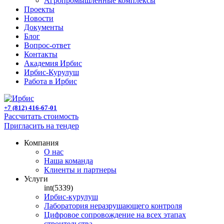
Агропромышленные комплексы
Проекты
Новости
Документы
Блог
Вопрос-ответ
Контакты
Академия Ирбис
Ирбис-Курулуш
Работа в Ирбис
+7 (812) 416-67-01
Рассчитать стоимость
Пригласить на тендер
Компания
О нас
Наша команда
Клиенты и партнеры
Услуги
int(5339)
Ирбис-курулуш
Лаборатория неразрушающего контроля
Цифровое сопровождение на всех этапах
строительства