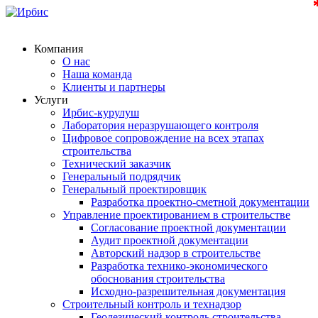
Компания
О нас
Наша команда
Клиенты и партнеры
Услуги
Ирбис-курулуш
Лаборатория неразрушающего контроля
Цифровое сопровождение на всех этапах
строительства
Технический заказчик
Генеральный подрядчик
Генеральный проектировщик
Разработка проектно-сметной документации
Управление проектированием в строительстве
Согласование проектной документации
Аудит проектной документации
Авторский надзор в строительстве
Разработка технико-экономического
обоснования строительства
Исходно-разрешительная документация
Строительный контроль и технадзор
Геодезический контроль строительства