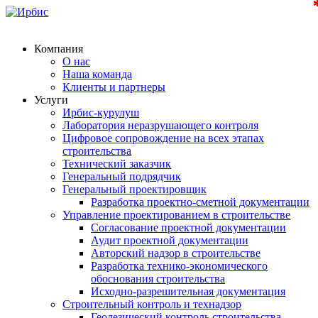
Компания
О нас
Наша команда
Клиенты и партнеры
Услуги
Ирбис-курулуш
Лаборатория неразрушающего контроля
Цифровое сопровождение на всех этапах
строительства
Технический заказчик
Генеральный подрядчик
Генеральный проектировщик
Разработка проектно-сметной документации
Управление проектированием в строительстве
Согласование проектной документации
Аудит проектной документации
Авторский надзор в строительстве
Разработка технико-экономического
обоснования строительства
Исходно-разрешительная документация
Строительный контроль и технадзор
Геодезический контроль строительства