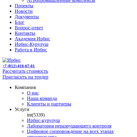
Агропромышленные комплексы
Проекты
Новости
Документы
Блог
Вопрос-ответ
Контакты
Академия Ирбис
Ирбис-Курулуш
Работа в Ирбис
+7 (812) 416-67-01
Рассчитать стоимость
Пригласить на тендер
Компания
О нас
Наша команда
Клиенты и партнеры
Услуги
int(5339)
Ирбис-курулуш
Лаборатория неразрушающего контроля
Цифровое сопровождение на всех этапах
строительства