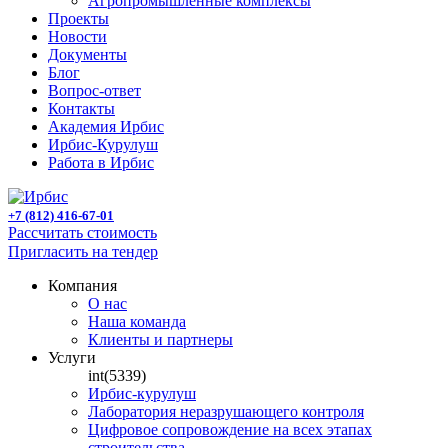
Агропромышленные комплексы
Проекты
Новости
Документы
Блог
Вопрос-ответ
Контакты
Академия Ирбис
Ирбис-Курулуш
Работа в Ирбис
+7 (812) 416-67-01
Рассчитать стоимость
Пригласить на тендер
Компания
О нас
Наша команда
Клиенты и партнеры
Услуги
int(5339)
Ирбис-курулуш
Лаборатория неразрушающего контроля
Цифровое сопровождение на всех этапах
строительства