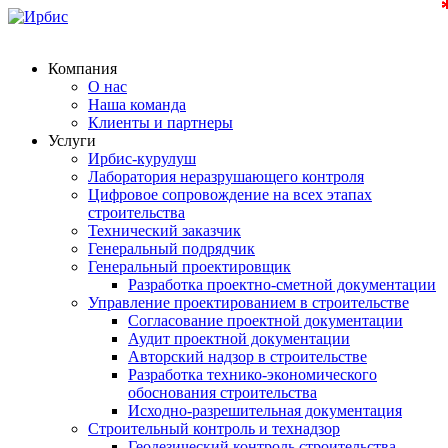
Компания
О нас
Наша команда
Клиенты и партнеры
Услуги
Ирбис-курулуш
Лаборатория неразрушающего контроля
Цифровое сопровождение на всех этапах
строительства
Технический заказчик
Генеральный подрядчик
Генеральный проектировщик
Разработка проектно-сметной документации
Управление проектированием в строительстве
Согласование проектной документации
Аудит проектной документации
Авторский надзор в строительстве
Разработка технико-экономического
обоснования строительства
Исходно-разрешительная документация
Строительный контроль и технадзор
Геодезический контроль строительства