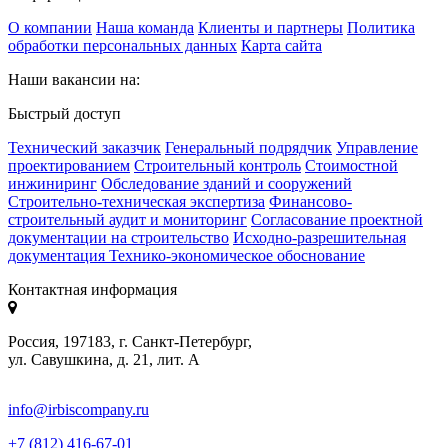
О компании
Наша команда
Клиенты и партнеры
Политика
обработки персональных данных
Карта сайта
Наши вакансии на:
Быстрый доступ
Технический заказчик
Генеральный подрядчик
Управление
проектированием
Строительный контроль
Стоимостной
инжиниринг
Обследование зданий и сооружений
Строительно-техническая экспертиза
Финансово-
строительный аудит и мониторинг
Согласование проектной
документации на строительство
Исходно-разрешительная
документация
Технико-экономическое обоснование
Контактная информация
Россия, 197183, г. Санкт-Петербург,
ул. Савушкина, д. 21, лит. А
info@irbiscompany.ru
+7 (812) 416-67-01