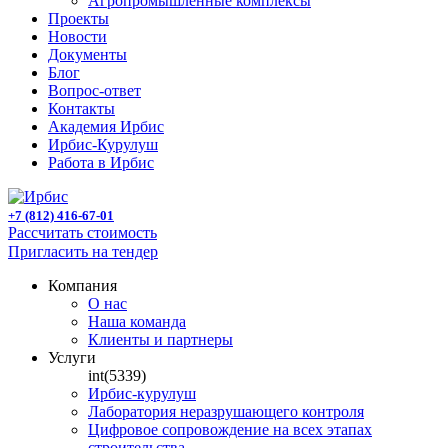
Агропромышленные комплексы
Проекты
Новости
Документы
Блог
Вопрос-ответ
Контакты
Академия Ирбис
Ирбис-Курулуш
Работа в Ирбис
+7 (812) 416-67-01
Рассчитать стоимость
Пригласить на тендер
Компания
О нас
Наша команда
Клиенты и партнеры
Услуги
int(5339)
Ирбис-курулуш
Лаборатория неразрушающего контроля
Цифровое сопровождение на всех этапах
строительства