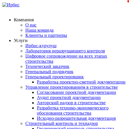
Компания
О нас
Наша команда
Клиенты и партнеры
Услуги
Ирбис-курулуш
Лаборатория неразрушающего контроля
Цифровое сопровождение на всех этапах
строительства
Технический заказчик
Генеральный подрядчик
Генеральный проектировщик
Разработка проектно-сметной документации
Управление проектированием в строительстве
Согласование проектной документации
Аудит проектной документации
Авторский надзор в строительстве
Разработка технико-экономического
обоснования строительства
Исходно-разрешительная документация
Строительный контроль и технадзор
Геодезический контроль строительства