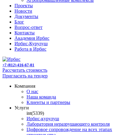
Агропромышленные комплексы
Проекты
Новости
Документы
Блог
Вопрос-ответ
Контакты
Академия Ирбис
Ирбис-Курулуш
Работа в Ирбис
+7 (812) 416-67-01
Рассчитать стоимость
Пригласить на тендер
Компания
О нас
Наша команда
Клиенты и партнеры
Услуги
int(5339)
Ирбис-курулуш
Лаборатория неразрушающего контроля
Цифровое сопровождение на всех этапах
строительства