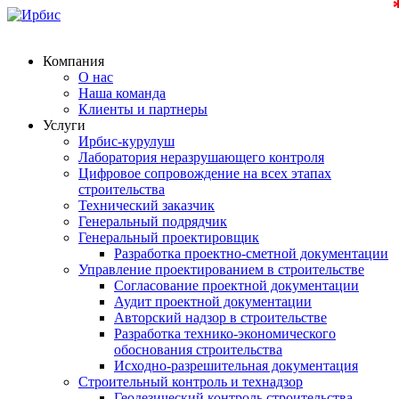
Компания
О нас
Наша команда
Клиенты и партнеры
Услуги
Ирбис-курулуш
Лаборатория неразрушающего контроля
Цифровое сопровождение на всех этапах
строительства
Технический заказчик
Генеральный подрядчик
Генеральный проектировщик
Разработка проектно-сметной документации
Управление проектированием в строительстве
Согласование проектной документации
Аудит проектной документации
Авторский надзор в строительстве
Разработка технико-экономического
обоснования строительства
Исходно-разрешительная документация
Строительный контроль и технадзор
Геодезический контроль строительства