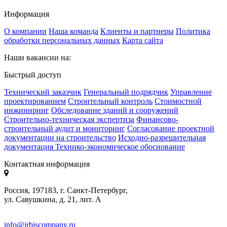
Информация
О компании
Наша команда
Клиенты и партнеры
Политика
обработки персональных данных
Карта сайта
Наши вакансии на:
Быстрый доступ
Технический заказчик
Генеральный подрядчик
Управление
проектированием
Строительный контроль
Стоимостной
инжиниринг
Обследование зданий и сооружений
Строительно-техническая экспертиза
Финансово-
строительный аудит и мониторинг
Согласование проектной
документации на строительство
Исходно-разрешительная
документация
Технико-экономическое обоснование
Контактная информация
Россия, 197183, г. Санкт-Петербург,
ул. Савушкина, д. 21, лит. А
info@irbiscompany.ru