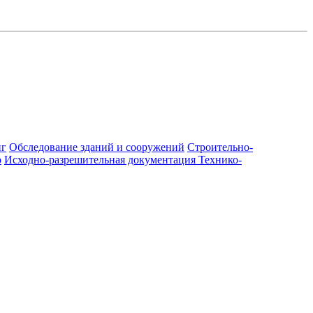
нг
Обследование зданий и сооружений
Строительно-
о
Исходно-разрешительная документация
Технико-