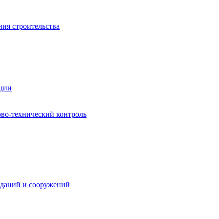
ния строительства
ации
ово-технический контроль
зданий и сооружений