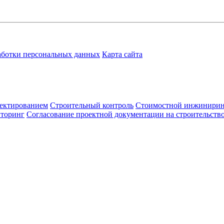
аботки персональных данных
Карта сайта
ектированием
Строительный контроль
Стоимостной инжинири
иторинг
Согласование проектной документации на строительств