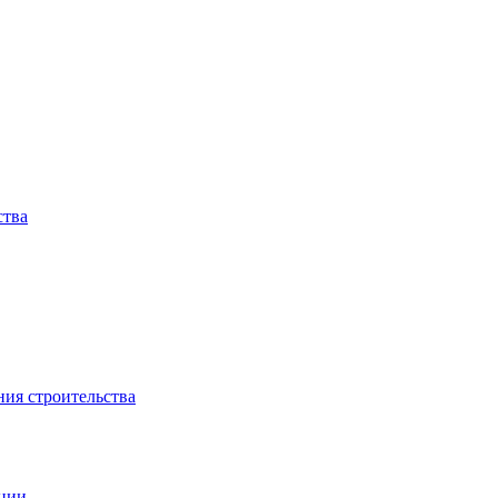
ства
ния строительства
ации