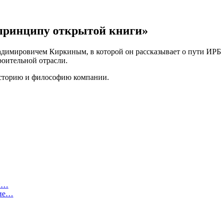
 принципу открытой книги»
димировичем Киркиным, в которой он рассказывает о пути ИРБ
роительной отрасли.
историю и философию компании.
ли…
тие…