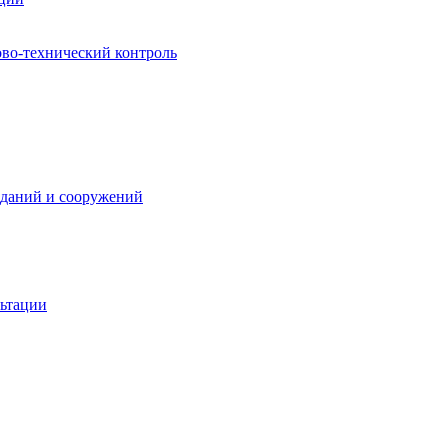
ово-технический контроль
зданий и сооружений
льтации