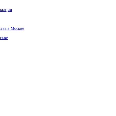
льтации
ства в Москве
скве