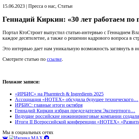
15.06.2023 | Пресса о нас, Статьи
Геннадий Киркин: «30 лет работаем по
Портал КтоСтроит выпустил статью-интервью с Геннадием Вла
каждое десятилетие, а также о решении кадрового вопроса в ст
Это интервью дает нам уникальную возможность заглянуть в 
Смотрите статью по
ссылке
.
Похожие записи:
«ИРБИС» на Pharmtech & Ingredients 2025
Ассоциация «НОТЕХ» обсудила будущее технического…
ИРБИС: главные итоги октября
Геннадий Киркин избран председателем Экспертного…
Ведущие российские инжиниринговые компании созда
Итоги II Всероссийской конференции «НОТЕХ» «Разви
Мы в социальных сетях