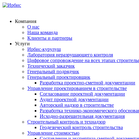
Компания
О нас
Наша команда
Клиенты и партнеры
Услуги
Ирбис-курулуш
Лаборатория неразрушающего контроля
Цифровое сопровождение на всех этапах строитель
Технический заказчик
Генеральный подрядчик
Генеральный проектировщик
Разработка проектно-сметной документации
Управление проектированием в строительстве
Согласование проектной документации
Аудит проектной документации
Авторский надзор в строительстве
Разработка технико-экономического обоснова
Исходно-разрешительная документация
Строительный контроль и технадзор
Геодезический контроль строительства
Управление стоимостью
Составление и экспертиза сметной документ