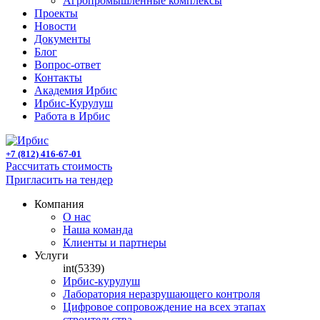
Агропромышленные комплексы
Проекты
Новости
Документы
Блог
Вопрос-ответ
Контакты
Академия Ирбис
Ирбис-Курулуш
Работа в Ирбис
+7 (812) 416-67-01
Рассчитать стоимость
Пригласить на тендер
Компания
О нас
Наша команда
Клиенты и партнеры
Услуги
int(5339)
Ирбис-курулуш
Лаборатория неразрушающего контроля
Цифровое сопровождение на всех этапах
строительства