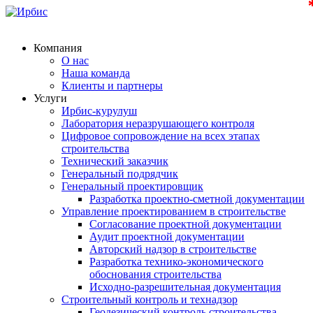
Компания
О нас
Наша команда
Клиенты и партнеры
Услуги
Ирбис-курулуш
Лаборатория неразрушающего контроля
Цифровое сопровождение на всех этапах
строительства
Технический заказчик
Генеральный подрядчик
Генеральный проектировщик
Разработка проектно-сметной документации
Управление проектированием в строительстве
Согласование проектной документации
Аудит проектной документации
Авторский надзор в строительстве
Разработка технико-экономического
обоснования строительства
Исходно-разрешительная документация
Строительный контроль и технадзор
Геодезический контроль строительства