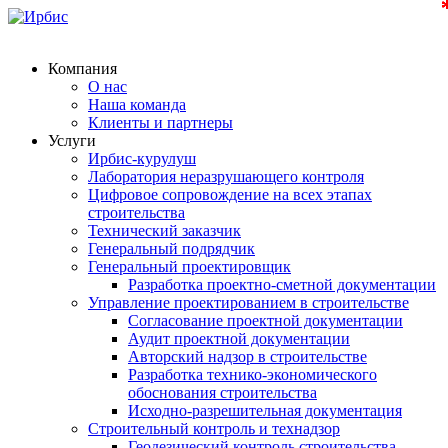
Компания
О нас
Наша команда
Клиенты и партнеры
Услуги
Ирбис-курулуш
Лаборатория неразрушающего контроля
Цифровое сопровождение на всех этапах
строительства
Технический заказчик
Генеральный подрядчик
Генеральный проектировщик
Разработка проектно-сметной документации
Управление проектированием в строительстве
Согласование проектной документации
Аудит проектной документации
Авторский надзор в строительстве
Разработка технико-экономического
обоснования строительства
Исходно-разрешительная документация
Строительный контроль и технадзор
Геодезический контроль строительства