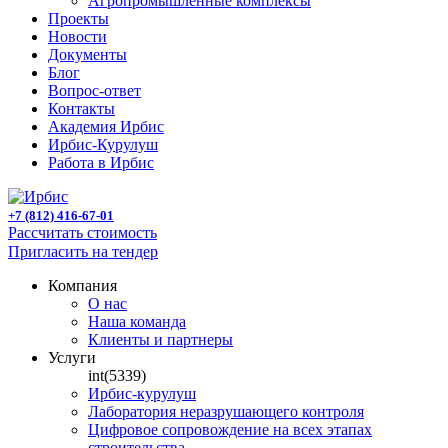
Агропромышленные комплексы
Проекты
Новости
Документы
Блог
Вопрос-ответ
Контакты
Академия Ирбис
Ирбис-Курулуш
Работа в Ирбис
+7 (812) 416-67-01
Рассчитать стоимость
Пригласить на тендер
Компания
О нас
Наша команда
Клиенты и партнеры
Услуги
int(5339)
Ирбис-курулуш
Лаборатория неразрушающего контроля
Цифровое сопровождение на всех этапах
строительства