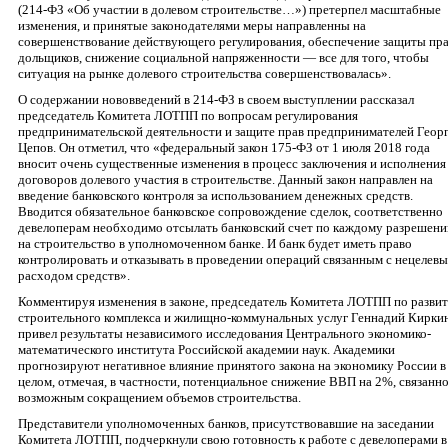
(214-ФЗ «Об участии в долевом строительстве…») претерпел масштабные
изменения, и принятые законодателями меры направленны на
совершенствование действующего регулирования, обеспечение защиты пр
дольщиков, снижение социальной напряженности — все для того, чтобы
ситуация на рынке долевого строительства совершенствовалась».
О содержании нововведений в 214-ФЗ в своем выступлении рассказал
председатель Комитета ЛОТПП по вопросам регулирования
предпринимательской деятельности и защите прав предпринимателей Геор
Цепов. Он отметил, что «федеральный закон 175-ФЗ от 1 июля 2018 года
вносит очень существенные изменения в процесс заключения и исполнения
договоров долевого участия в строительстве. Данный закон направлен на
введение банковского контроля за использованием денежных средств.
Вводится обязательное банковское сопровождение сделок, соответственно
девелоперам необходимо отсылать банковский счет по каждому разрешен
на строительство в уполномоченном банке. И банк будет иметь право
контролировать и отказывать в проведении операций связанным с нецелев
расходом средств».
Комментируя изменения в законе, председатель Комитета ЛОТПП по разви
строительного комплекса и жилищно-коммунальных услуг Геннадий Кирки
привел результаты независимого исследования Центрального экономико-
математического института Российской академии наук. Академики
прогнозируют негативное влияние принятого закона на экономику России в
целом, отмечая, в частности, потенциальное снижение ВВП на 2%, связанно
возможным сокращением объемов строительства.
Представители уполномоченных банков, присутствовавшие на заседании
Комитета ЛОТПП, подчеркнули свою готовность к работе с девелоперами в