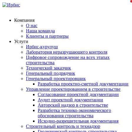
Компания
О нас
Наша команда
Клиенты и партнеры
Услуги
Ирбис-курулуш
Лаборатория неразрушающего контроля
Цифровое сопровождение на всех этапах
строительства
Технический заказчик
Генеральный подрядчик
Генеральный проектировщик
Разработка проектно-сметной документации
Управление проектированием в строительстве
Согласование проектной документации
Аудит проектной документации
Авторский надзор в строительстве
Разработка технико-экономического
обоснования строительства
Исходно-разрешительная документация
Строительный контроль и технадзор
Геодезический контроль строительства