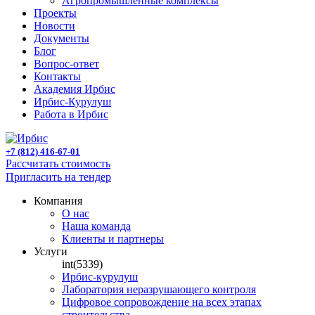
Агропромышленные комплексы
Проекты
Новости
Документы
Блог
Вопрос-ответ
Контакты
Академия Ирбис
Ирбис-Курулуш
Работа в Ирбис
+7 (812) 416-67-01
Рассчитать стоимость
Пригласить на тендер
Компания
О нас
Наша команда
Клиенты и партнеры
Услуги
int(5339)
Ирбис-курулуш
Лаборатория неразрушающего контроля
Цифровое сопровождение на всех этапах
строительства