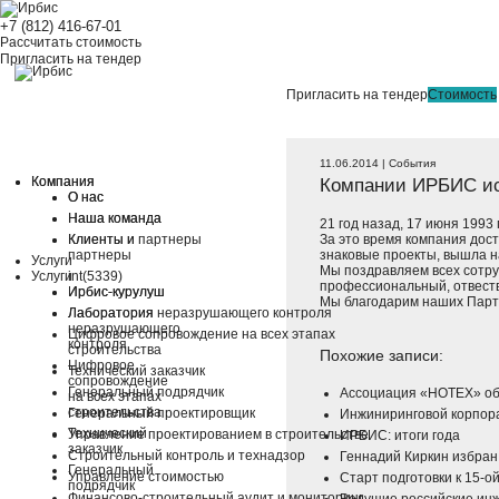
+7 (812) 416-67-01
Рассчитать стоимость
Пригласить на тендер
Пригласить на тендер
Стоимость
11.06.2014 | События
Компании ИРБИС исп
Компания
Компания
О нас
О нас
Наша команда
Наша команда
21 год назад, 17 июня 199
За это время компания дос
Клиенты и
Клиенты и партнеры
знаковые проекты, вышла 
партнеры
Услуги
Мы поздравляем всех сотру
Услуги
int(5339)
профессиональный, отвеств
Ирбис-курулуш
Ирбис-курулуш
Мы благодарим наших Партн
Лаборатория
Лаборатория неразрушающего контроля
неразрушающего
Цифровое сопровождение на всех этапах
контроля
строительства
Похожие записи:
Цифровое
Технический заказчик
сопровождение
Генеральный подрядчик
Ассоциация «НОТЕХ» об
на всех этапах
строительства
Генеральный проектировщик
Инжиниринговой корпора
Технический
Управление проектированием в строительстве
ИРБИС: итоги года
заказчик
Строительный контроль и технадзор
Геннадий Киркин избра
Генеральный
Управление стоимостью
Старт подготовки к 15-о
подрядчик
Финансово-строительный аудит и мониторинг
Ведущие российские ин