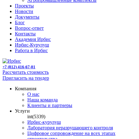
Агропромышленные комплексы
Проекты
Новости
Документы
Блог
Вопрос-ответ
Контакты
Академия Ирбис
Ирбис-Курулуш
Работа в Ирбис
+7 (812) 416-67-01
Рассчитать стоимость
Пригласить на тендер
Компания
О нас
Наша команда
Клиенты и партнеры
Услуги
int(5339)
Ирбис-курулуш
Лаборатория неразрушающего контроля
Цифровое сопровождение на всех этапах
строительства