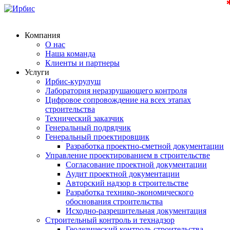
Компания
О нас
Наша команда
Клиенты и партнеры
Услуги
Ирбис-курулуш
Лаборатория неразрушающего контроля
Цифровое сопровождение на всех этапах
строительства
Технический заказчик
Генеральный подрядчик
Генеральный проектировщик
Разработка проектно-сметной документации
Управление проектированием в строительстве
Согласование проектной документации
Аудит проектной документации
Авторский надзор в строительстве
Разработка технико-экономического
обоснования строительства
Исходно-разрешительная документация
Строительный контроль и технадзор
Геодезический контроль строительства