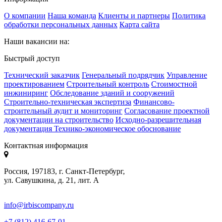
О компании
Наша команда
Клиенты и партнеры
Политика
обработки персональных данных
Карта сайта
Наши вакансии на:
Быстрый доступ
Технический заказчик
Генеральный подрядчик
Управление
проектированием
Строительный контроль
Стоимостной
инжиниринг
Обследование зданий и сооружений
Строительно-техническая экспертиза
Финансово-
строительный аудит и мониторинг
Согласование проектной
документации на строительство
Исходно-разрешительная
документация
Технико-экономическое обоснование
Контактная информация
Россия, 197183, г. Санкт-Петербург,
ул. Савушкина, д. 21, лит. А
info@irbiscompany.ru
+7 (812) 416-67-01