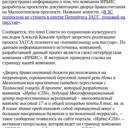
распространил информацию о том, что компания ИРБИС
разработала проектную документацию дворца бракосочетания
на Малоохтинском проспекте. Название новости: «
В ЗС
попросили не строить в центре Петербурга ЗАГС, похожий на
писсуар
».
Сообщается, что член Совета по сохранению культурного
наследия Алексей Ковалёв требует запретить реализацию
проекта ЗАГСА похожего на «
плевательницу или писсуар»
. По
данным информационного источника, компанией,
разработавшей данный проект является санкт-петербургская
компания «ИРБИС». В материале приведена ссылка на
страницу нашей компании.
«
Дворец бракосочетаний должен расположиться на
территории, ограниченной береговой линией реки Невы и
Малоохтинским проспектом (западнее пересечения с
Таллинской улицей). В проекте, который разработала
компания «Ирбис-СПб», будущий Многофункциональный
центр торжественных мероприятий – многоэтажный
комплекс высотой 17 м и общей площадью почти 8 тыс. кв. м.
В плане здание представляет собой опрокинутый конус с
большим панорамным балконом и застекленной террасой»,
–
такое сообщение появилось на сайте портала. «Ирбис-СПб» –
активная гиперссылка, которая ведет на страницу компании