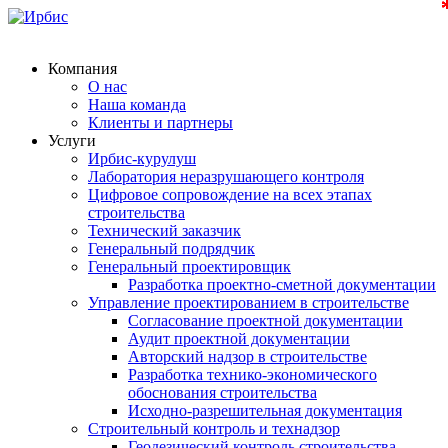
Компания
О нас
Наша команда
Клиенты и партнеры
Услуги
Ирбис-курулуш
Лаборатория неразрушающего контроля
Цифровое сопровождение на всех этапах
строительства
Технический заказчик
Генеральный подрядчик
Генеральный проектировщик
Разработка проектно-сметной документации
Управление проектированием в строительстве
Согласование проектной документации
Аудит проектной документации
Авторский надзор в строительстве
Разработка технико-экономического
обоснования строительства
Исходно-разрешительная документация
Строительный контроль и технадзор
Геодезический контроль строительства