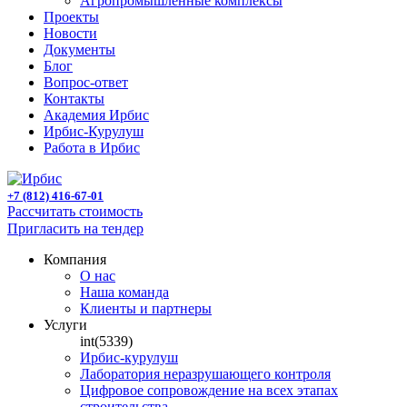
Агропромышленные комплексы
Проекты
Новости
Документы
Блог
Вопрос-ответ
Контакты
Академия Ирбис
Ирбис-Курулуш
Работа в Ирбис
+7 (812) 416-67-01
Рассчитать стоимость
Пригласить на тендер
Компания
О нас
Наша команда
Клиенты и партнеры
Услуги
int(5339)
Ирбис-курулуш
Лаборатория неразрушающего контроля
Цифровое сопровождение на всех этапах
строительства