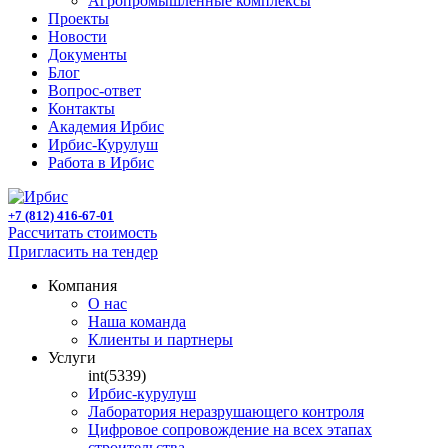
Агропромышленные комплексы
Проекты
Новости
Документы
Блог
Вопрос-ответ
Контакты
Академия Ирбис
Ирбис-Курулуш
Работа в Ирбис
+7 (812) 416-67-01
Рассчитать стоимость
Пригласить на тендер
Компания
О нас
Наша команда
Клиенты и партнеры
Услуги
int(5339)
Ирбис-курулуш
Лаборатория неразрушающего контроля
Цифровое сопровождение на всех этапах
строительства