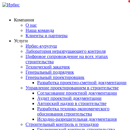
Компания
О нас
Наша команда
Клиенты и партнеры
Услуги
Ирбис-курулуш
Лаборатория неразрушающего контроля
Цифровое сопровождение на всех этапах
строительства
Технический заказчик
Генеральный подрядчик
Генеральный проектировщик
Разработка проектно-сметной документации
Управление проектированием в строительстве
Согласование проектной документации
Аудит проектной документации
Авторский надзор в строительстве
Разработка технико-экономического
обоснования строительства
Исходно-разрешительная документация
Строительный контроль и технадзор
Геодезический контроль строительства