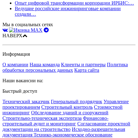
Опыт цифровой трансформации корпорации ИРБИС:…
Ведущие российские инжиниринговые компании
создали…
Мы в социальных сетях
НАВЕРХ
Информация
О компании
Наша команда
Клиенты и партнеры
Политика
обработки персональных данных
Карта сайта
Наши вакансии на:
Быстрый доступ
Технический заказчик
Генеральный подрядчик
Управление
проектированием
Строительный контроль
Стоимостной
инжиниринг
Обследование зданий и сооружений
Строительно-техническая экспертиза
Финансово-
строительный аудит и мониторинг
Согласование проектной
документации на строительство
Исходно-разрешительная
документация
Технико-экономическое обоснование