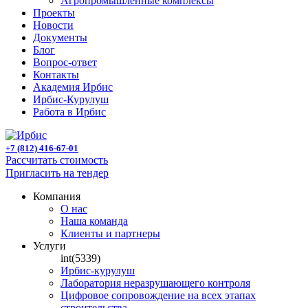
Агропромышленные комплексы
Проекты
Новости
Документы
Блог
Вопрос-ответ
Контакты
Академия Ирбис
Ирбис-Курулуш
Работа в Ирбис
+7 (812) 416-67-01
Рассчитать стоимость
Пригласить на тендер
Компания
О нас
Наша команда
Клиенты и партнеры
Услуги
int(5339)
Ирбис-курулуш
Лаборатория неразрушающего контроля
Цифровое сопровождение на всех этапах
строительства