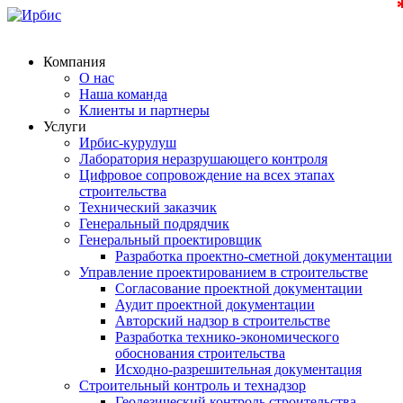
Компания
О нас
Наша команда
Клиенты и партнеры
Услуги
Ирбис-курулуш
Лаборатория неразрушающего контроля
Цифровое сопровождение на всех этапах
строительства
Технический заказчик
Генеральный подрядчик
Генеральный проектировщик
Разработка проектно-сметной документации
Управление проектированием в строительстве
Согласование проектной документации
Аудит проектной документации
Авторский надзор в строительстве
Разработка технико-экономического
обоснования строительства
Исходно-разрешительная документация
Строительный контроль и технадзор
Геодезический контроль строительства