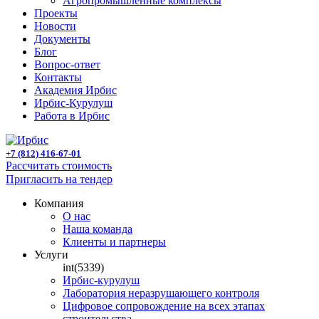
Агропромышленные комплексы
Проекты
Новости
Документы
Блог
Вопрос-ответ
Контакты
Академия Ирбис
Ирбис-Курулуш
Работа в Ирбис
+7 (812) 416-67-01
Рассчитать стоимость
Пригласить на тендер
Компания
О нас
Наша команда
Клиенты и партнеры
Услуги
int(5339)
Ирбис-курулуш
Лаборатория неразрушающего контроля
Цифровое сопровождение на всех этапах
строительства