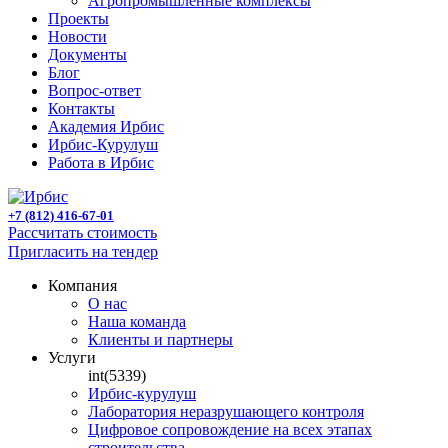
Агропромышленные комплексы
Проекты
Новости
Документы
Блог
Вопрос-ответ
Контакты
Академия Ирбис
Ирбис-Курулуш
Работа в Ирбис
+7 (812) 416-67-01
Рассчитать стоимость
Пригласить на тендер
Компания
О нас
Наша команда
Клиенты и партнеры
Услуги
int(5339)
Ирбис-курулуш
Лаборатория неразрушающего контроля
Цифровое сопровождение на всех этапах
строительства