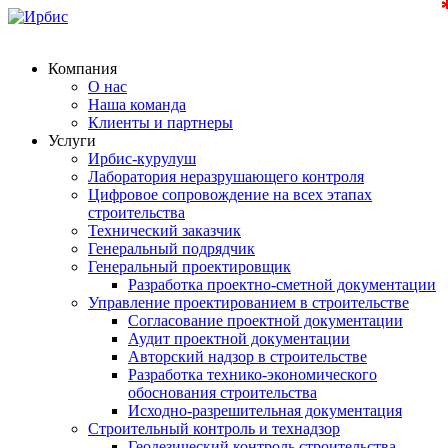
Компания
О нас
Наша команда
Клиенты и партнеры
Услуги
Ирбис-курулуш
Лаборатория неразрушающего контроля
Цифровое сопровождение на всех этапах
строительства
Технический заказчик
Генеральный подрядчик
Генеральный проектировщик
Разработка проектно-сметной документации
Управление проектированием в строительстве
Согласование проектной документации
Аудит проектной документации
Авторский надзор в строительстве
Разработка технико-экономического
обоснования строительства
Исходно-разрешительная документация
Строительный контроль и технадзор
Геодезический контроль строительства