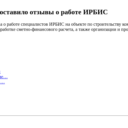
оставило отзывы о работе ИРБИС
о работе специалистов ИРБИС на объекте по строительству ком
аботке сметно-финансового расчета, а также организации и пр
и
тие…
ли…