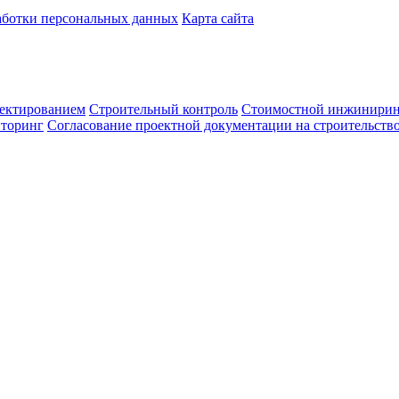
аботки персональных данных
Карта сайта
ектированием
Строительный контроль
Стоимостной инжинири
иторинг
Согласование проектной документации на строительств