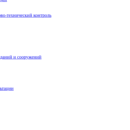
ово-технический контроль
зданий и сооружений
льтации