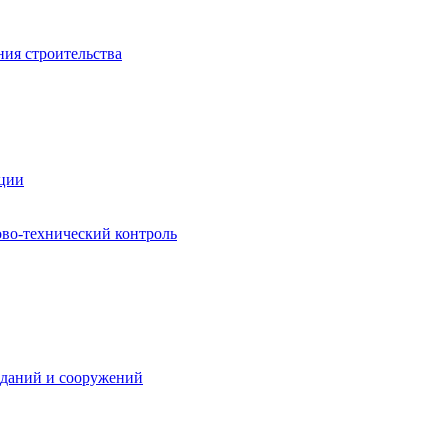
ния строительства
ации
ово-технический контроль
зданий и сооружений