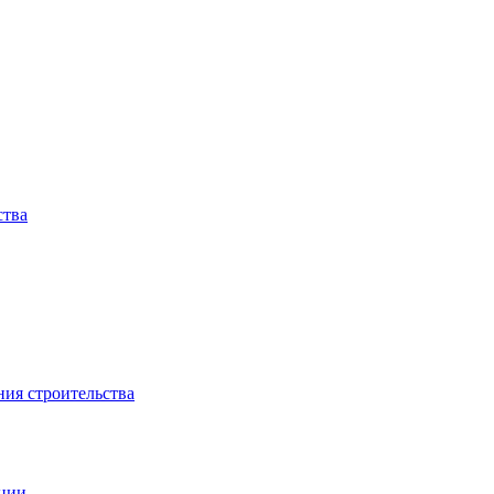
ства
ния строительства
ации