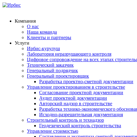
Компания
О нас
Наша команда
Клиенты и партнеры
Услуги
Ирбис-курулуш
Лаборатория неразрушающего контроля
Цифровое сопровождение на всех этапах строитель
Технический заказчик
Генеральный подрядчик
Генеральный проектировщик
Разработка проектно-сметной документации
Управление проектированием в строительстве
Согласование проектной документации
Аудит проектной документации
Авторский надзор в строительстве
Разработка технико-экономического обоснова
Исходно-разрешительная документация
Строительный контроль и технадзор
Геодезический контроль строительства
Управление стоимостью
Составление и экспертиза сметной документ