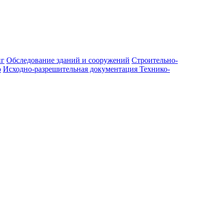
нг
Обследование зданий и сооружений
Строительно-
о
Исходно-разрешительная документация
Технико-