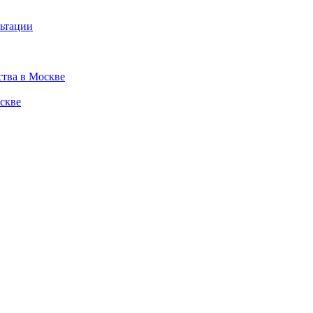
льтации
ства в Москве
скве