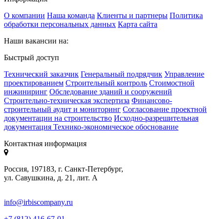
О компании
Наша команда
Клиенты и партнеры
Политика
обработки персональных данных
Карта сайта
Наши вакансии на:
Быстрый доступ
Технический заказчик
Генеральный подрядчик
Управление
проектированием
Строительный контроль
Стоимостной
инжиниринг
Обследование зданий и сооружений
Строительно-техническая экспертиза
Финансово-
строительный аудит и мониторинг
Согласование проектной
документации на строительство
Исходно-разрешительная
документация
Технико-экономическое обоснование
Контактная информация
Россия, 197183, г. Санкт-Петербург,
ул. Савушкина, д. 21, лит. А
info@irbiscompany.ru
+7 (812) 416-67-01