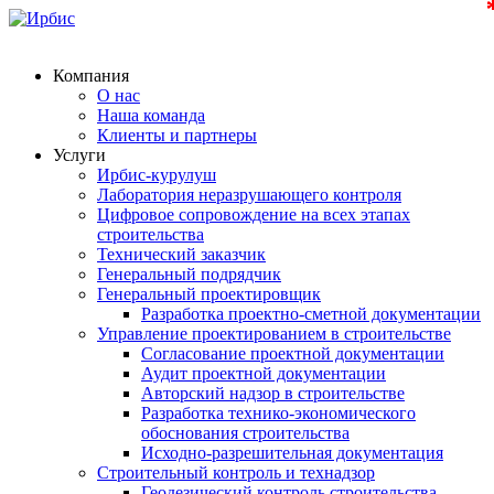
Компания
О нас
Наша команда
Клиенты и партнеры
Услуги
Ирбис-курулуш
Лаборатория неразрушающего контроля
Цифровое сопровождение на всех этапах
строительства
Технический заказчик
Генеральный подрядчик
Генеральный проектировщик
Разработка проектно-сметной документации
Управление проектированием в строительстве
Согласование проектной документации
Аудит проектной документации
Авторский надзор в строительстве
Разработка технико-экономического
обоснования строительства
Исходно-разрешительная документация
Строительный контроль и технадзор
Геодезический контроль строительства