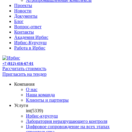
Агропромышленные комплексы
Проекты
Новости
Документы
Блог
Вопрос-ответ
Контакты
Академия Ирбис
Ирбис-Курулуш
Работа в Ирбис
+7 (812) 416-67-01
Рассчитать стоимость
Пригласить на тендер
Компания
О нас
Наша команда
Клиенты и партнеры
Услуги
int(5339)
Ирбис-курулуш
Лаборатория неразрушающего контроля
Цифровое сопровождение на всех этапах
строительства