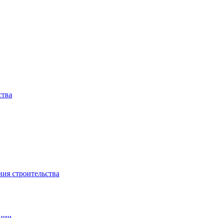
ства
ния строительства
ации