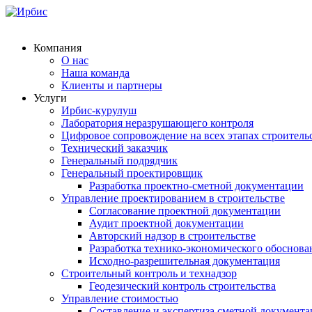
Компания
О нас
Наша команда
Клиенты и партнеры
Услуги
Ирбис-курулуш
Лаборатория неразрушающего контроля
Цифровое сопровождение на всех этапах строитель
Технический заказчик
Генеральный подрядчик
Генеральный проектировщик
Разработка проектно-сметной документации
Управление проектированием в строительстве
Согласование проектной документации
Аудит проектной документации
Авторский надзор в строительстве
Разработка технико-экономического обоснова
Исходно-разрешительная документация
Строительный контроль и технадзор
Геодезический контроль строительства
Управление стоимостью
Составление и экспертиза сметной документ