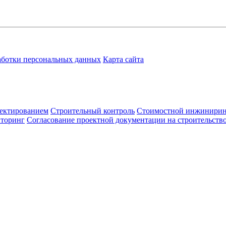
аботки персональных данных
Карта сайта
ектированием
Строительный контроль
Стоимостной инжинири
иторинг
Согласование проектной документации на строительств