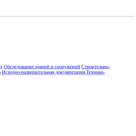
нг
Обследование зданий и сооружений
Строительно-
о
Исходно-разрешительная документация
Технико-