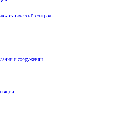
ово-технический контроль
зданий и сооружений
льтации