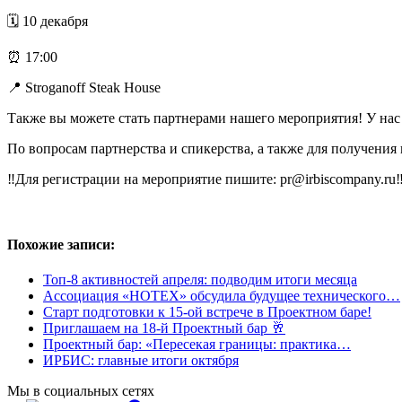
🗓 10 декабря
⏰ 17:00
📍 Stroganoff Steak House
Также вы можете стать партнерами нашего мероприятия! У нас
По вопросам партнерства и спикерства, а также для получения
‼️Для регистрации на мероприятие пишите: pr@irbiscompany.ru‼
Похожие записи:
Топ-8 активностей апреля: подводим итоги месяца
Ассоциация «НОТЕХ» обсудила будущее технического…
Старт подготовки к 15-ой встрече в Проектном баре!
Приглашаем на 18-й Проектный бар 🥂
Проектный бар: «Пересекая границы: практика…
ИРБИС: главные итоги октября
Мы в социальных сетях