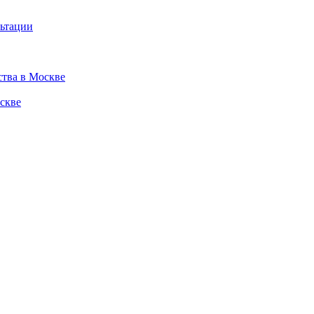
льтации
ства в Москве
скве