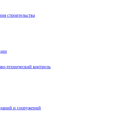
ния строительства
ации
ово-технический контроль
зданий и сооружений