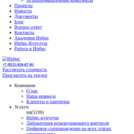
Агропромышленные комплексы
Проекты
Новости
Документы
Блог
Вопрос-ответ
Контакты
Академия Ирбис
Ирбис-Курулуш
Работа в Ирбис
+7 (812) 416-67-01
Рассчитать стоимость
Пригласить на тендер
Компания
О нас
Наша команда
Клиенты и партнеры
Услуги
int(5339)
Ирбис-курулуш
Лаборатория неразрушающего контроля
Цифровое сопровождение на всех этапах
строительства