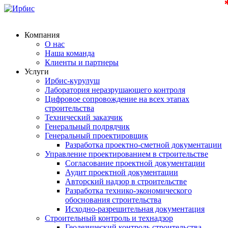
Компания
О нас
Наша команда
Клиенты и партнеры
Услуги
Ирбис-курулуш
Лаборатория неразрушающего контроля
Цифровое сопровождение на всех этапах
строительства
Технический заказчик
Генеральный подрядчик
Генеральный проектировщик
Разработка проектно-сметной документации
Управление проектированием в строительстве
Согласование проектной документации
Аудит проектной документации
Авторский надзор в строительстве
Разработка технико-экономического
обоснования строительства
Исходно-разрешительная документация
Строительный контроль и технадзор
Геодезический контроль строительства