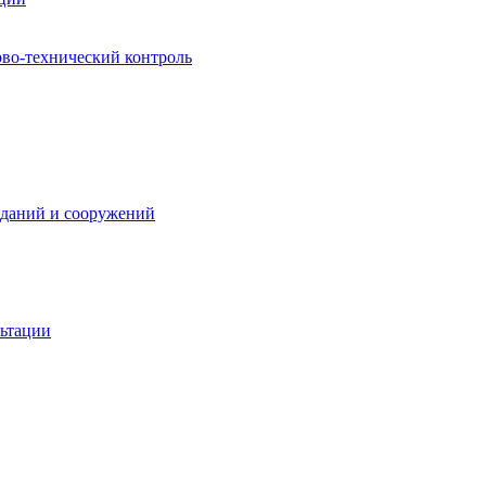
ово-технический контроль
зданий и сооружений
льтации