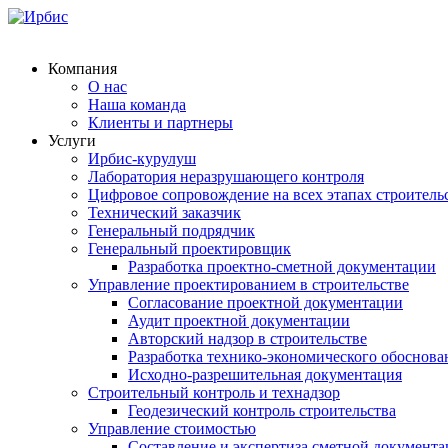
Компания
О нас
Наша команда
Клиенты и партнеры
Услуги
Ирбис-курулуш
Лаборатория неразрушающего контроля
Цифровое сопровождение на всех этапах строитель
Технический заказчик
Генеральный подрядчик
Генеральный проектировщик
Разработка проектно-сметной документации
Управление проектированием в строительстве
Согласование проектной документации
Аудит проектной документации
Авторский надзор в строительстве
Разработка технико-экономического обоснова
Исходно-разрешительная документация
Строительный контроль и технадзор
Геодезический контроль строительства
Управление стоимостью
Составление и экспертиза сметной документ