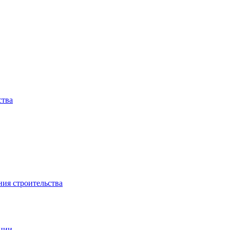
ства
ния строительства
ации