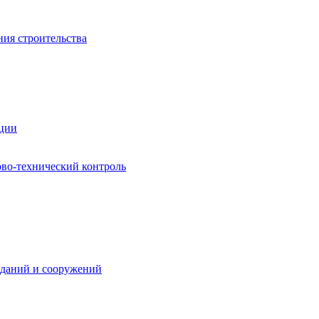
ния строительства
ации
ово-технический контроль
зданий и сооружений