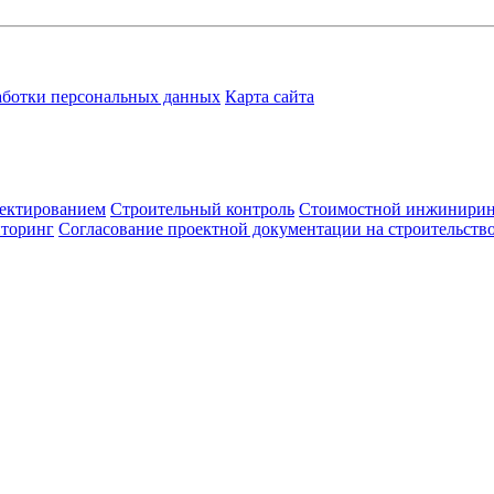
аботки персональных данных
Карта сайта
ектированием
Строительный контроль
Стоимостной инжинири
иторинг
Согласование проектной документации на строительств