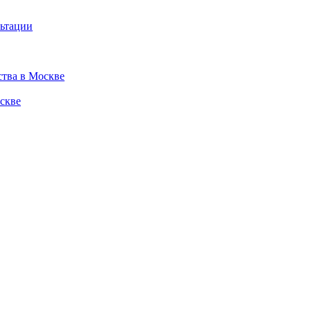
льтации
ства в Москве
скве