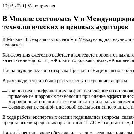
19.02.2020 | Мероприятия
В Москве состоялась V-я Международн
технологических и ценовых аудиторов
В Москве 18 февраля состоялась V-я Международная научно-п
человек?»
Конференция ежегодно работает в контексте приоритетных для
качественные дороги», «Жилье и городская среда», «Комплек
Пленарную дискуссию открыла Президент Национального объе
В рамках дискуссии были рассмотрены следующие вопросы:
— как повлияет цифровизация на финансирование и сопровожд
— применение цифровых технологий при оценке эффективност
— мировой опыт оценки эффективности капитальных вложений
— формирование единой цифровой среды жизненного цикла и
В ходе работы экспертных сессий поднимались вопросы, связ
представители кредитных организаций: ПАО «Газпромбанк»,
На конференции также обсуждались законодательные новеллы в