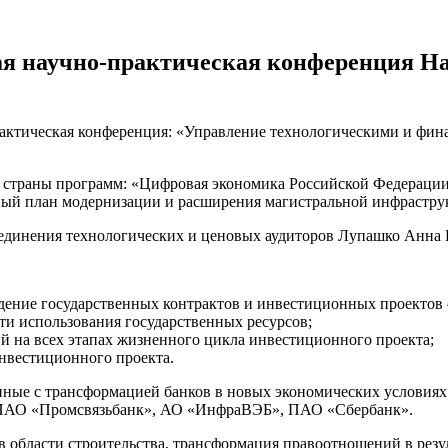
ая научно-практическая конференция Н
рактическая конференция: «Управление технологическими и фин
 страны программ: «Цифровая экономика Российской Федерации»
сный план модернизации и расширения магистральной инфрастру
динения технологических и ценовых аудиторов Лупашко Анна 
ение государственных контрактов и инвестиционных проектов 
и использования государственных ресурсов;
 на всех этапах жизненного цикла инвестиционного проекта;
нвестиционного проекта.
анные с трансформацией банков в новых экономических условия
 ПАО «Промсвязьбанк», АО «ИнфраВЭБ», ПАО «Сбербанк».
 области строительства, трансформация правоотношений в резул