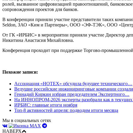
ролей, вызванное цифровизацией правоотношений, банковское 
сопровождения проектов для банков.
В конференции приняли участие представители таких компан
Seldon, ЗАО «Ким и Партнеры», ООО «ЭФ-ТЭК», ООО «Центр н
От ГК «ИРБИС» в мероприятии приняли участие Директор деп
Никитина Анастасия Михайловна.
Конференция проходит при поддержке Торгово-промышленной 
Похожие записи:
Ассоциация «НОТЕХ» обсудила будущее технического…
Ведущие российские инжиниринговые компании созда
Геннадий Киркин избран председателем Экспертного…
На ИННОПРОМ-2026 эксперты разобрали как в текущи
ИРБИС: главные итоги ноября
Топ-8 активностей апреля: подводим итоги месяца
Мы в социальных сетях
НАВЕРХ