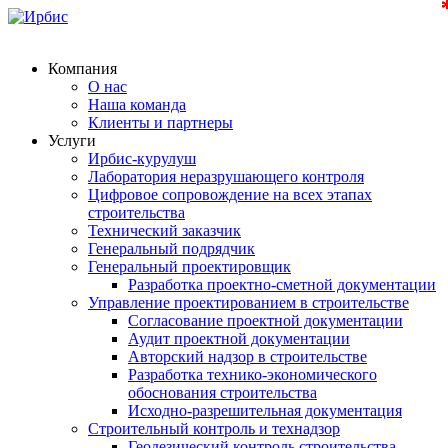
Компания
О нас
Наша команда
Клиенты и партнеры
Услуги
Ирбис-курулуш
Лаборатория неразрушающего контроля
Цифровое сопровождение на всех этапах
строительства
Технический заказчик
Генеральный подрядчик
Генеральный проектировщик
Разработка проектно-сметной документации
Управление проектированием в строительстве
Согласование проектной документации
Аудит проектной документации
Авторский надзор в строительстве
Разработка технико-экономического
обоснования строительства
Исходно-разрешительная документация
Строительный контроль и технадзор
Геодезический контроль строительства