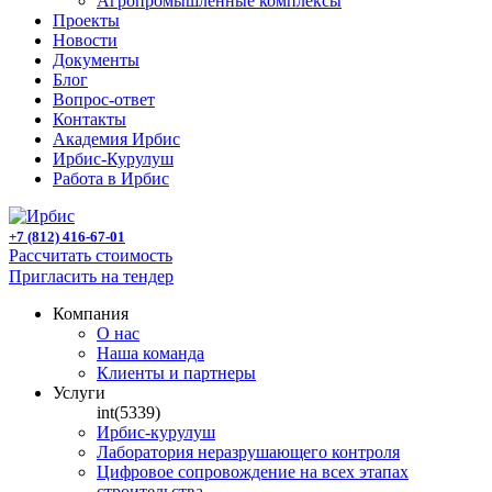
Агропромышленные комплексы
Проекты
Новости
Документы
Блог
Вопрос-ответ
Контакты
Академия Ирбис
Ирбис-Курулуш
Работа в Ирбис
+7 (812) 416-67-01
Рассчитать стоимость
Пригласить на тендер
Компания
О нас
Наша команда
Клиенты и партнеры
Услуги
int(5339)
Ирбис-курулуш
Лаборатория неразрушающего контроля
Цифровое сопровождение на всех этапах
строительства