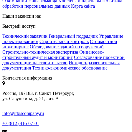
О компании
Наша команда
Клиенты и партнеры
Политика
обработки персональных данных
Карта сайта
Наши вакансии на:
Быстрый доступ
Технический заказчик
Генеральный подрядчик
Управление
проектированием
Строительный контроль
Стоимостной
инжиниринг
Обследование зданий и сооружений
Строительно-техническая экспертиза
Финансово-
строительный аудит и мониторинг
Согласование проектной
документации на строительство
Исходно-разрешительная
документация
Технико-экономическое обоснование
Контактная информация
Россия, 197183, г. Санкт-Петербург,
ул. Савушкина, д. 21, лит. А
info@irbiscompany.ru
+7 (812) 416-67-01