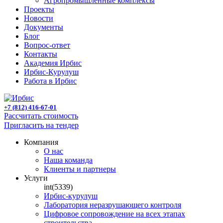
Агропромышленные комплексы
Проекты
Новости
Документы
Блог
Вопрос-ответ
Контакты
Академия Ирбис
Ирбис-Курулуш
Работа в Ирбис
+7 (812) 416-67-01
Рассчитать стоимость
Пригласить на тендер
Компания
О нас
Наша команда
Клиенты и партнеры
Услуги
int(5339)
Ирбис-курулуш
Лаборатория неразрушающего контроля
Цифровое сопровождение на всех этапах
строительства