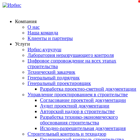
Компания
О нас
Наша команда
Клиенты и партнеры
Услуги
Ирбис-курулуш
Лаборатория неразрушающего контроля
Цифровое сопровождение на всех этапах
строительства
Технический заказчик
Генеральный подрядчик
Генеральный проектировщик
Разработка проектно-сметной документации
Управление проектированием в строительстве
Согласование проектной документации
Аудит проектной документации
Авторский надзор в строительстве
Разработка технико-экономического
обоснования строительства
Исходно-разрешительная документация
Строительный контроль и технадзор
Геодезический контроль строительства