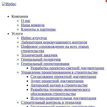
Компания
О нас
Наша команда
Клиенты и партнеры
Услуги
Ирбис-курулуш
Лаборатория неразрушающего контроля
Цифровое сопровождение на всех этапах
строительства
Технический заказчик
Генеральный подрядчик
Генеральный проектировщик
Разработка проектно-сметной документации
Управление проектированием в строительстве
Согласование проектной документации
Аудит проектной документации
Авторский надзор в строительстве
Разработка технико-экономического
обоснования строительства
Исходно-разрешительная документация
Строительный контроль и технадзор
Геодезический контроль строительства