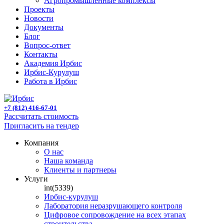
Агропромышленные комплексы
Проекты
Новости
Документы
Блог
Вопрос-ответ
Контакты
Академия Ирбис
Ирбис-Курулуш
Работа в Ирбис
+7 (812) 416-67-01
Рассчитать стоимость
Пригласить на тендер
Компания
О нас
Наша команда
Клиенты и партнеры
Услуги
int(5339)
Ирбис-курулуш
Лаборатория неразрушающего контроля
Цифровое сопровождение на всех этапах
строительства